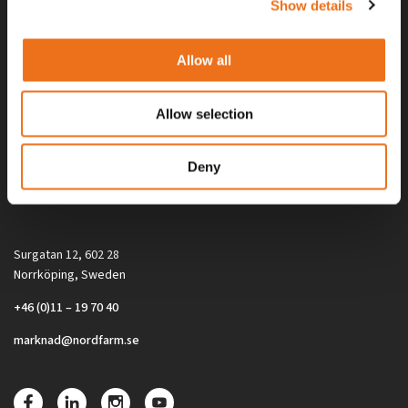
Show details
Allow all
Allow selection
Alla priser på tillbehör och tillval gäller vid köp av ny maskin. Priserna
Deny
gäller inte vid köp av enskild produkt, till exempel
reservdel. Kontakta din lokala återförsäljare för aktuella priser.
Surgatan 12, 602 28
Norrköping, Sweden
+46 (0)11 – 19 70 40
marknad@nordfarm.se