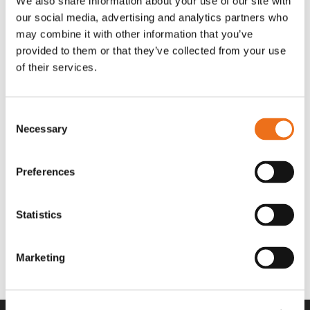
We also share information about your use of our site with
OR80013456G
A00220
our social media, advertising and analytics partners who
35 730
kr
530
kr
(ex. moms)
(ex. moms)
may combine it with other information that you’ve
provided to them or that they’ve collected from your use
of their services.
Consent
Necessary
Selection
Preferences
Statistics
Rotor teeth 8t/6k 7.5Gr/8 R6/14
Rotor teeth 8t/6k 0Gr/8 R6/14
Lägg till i varukorg
969.1865
969.1864
Marketing
2 692
kr
2 692
kr
(ex. moms)
(ex. moms)