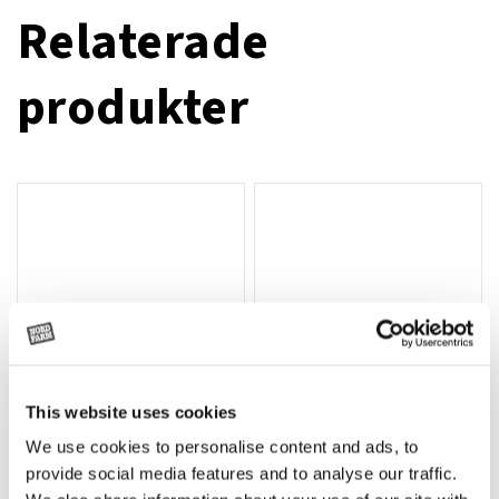
Relaterade
produkter
This website uses cookies
We use cookies to personalise content and ads, to
Rotor, komplett med slagor
Grön truckknapp
Lägg till i varukorg
provide social media features and to analyse our traffic.