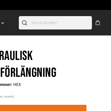
D
Toggle
"SLIRSKYDD"
menu
"
raulisk
förlängning
ummer
:
HEX
(ex. moms)