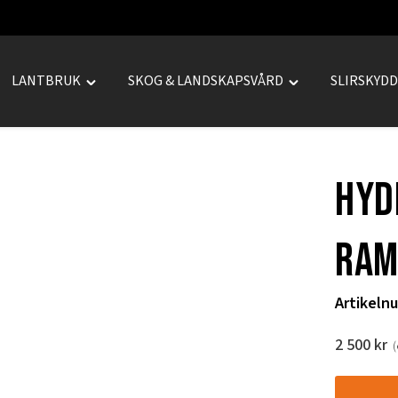
LANTBRUK
SKOG & LANDSKAPSVÅRD
SLIRSKYD
le
Toggle
Toggle
REPRENAD"
"LANTBRUK"
"SKOG
u
menu
&
LANDSKAPSVÅRD
Hyd
menu
ram
Artikeln
2 500
kr