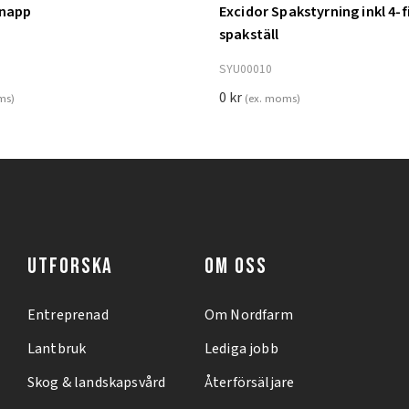
knapp
Excidor Spakstyrning inkl 4-f
ill i varukorg
Lägg till i varukorg
spakställ
SYU00010
0
kr
ms)
(ex. moms)
UTFORSKA
OM OSS
Entreprenad
Om Nordfarm
Lantbruk
Lediga jobb
Skog & landskapsvård
Återförsäljare