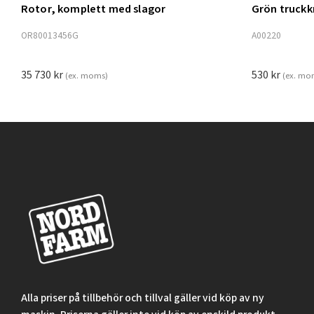
Rotor, komplett med slagor
Grön truck
Lägg t
OR80013456G
A00220
35 730
kr
530
kr
(ex. moms)
(ex. mo
Alla priser på tillbehör och tillval gäller vid köp av ny