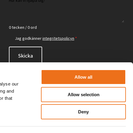
0 tecken / 0 ord
Jag godkänner
integritetspolicyn
*
Skicka
Allow all
alyse our
ing and
Allow selection
r that
Deny