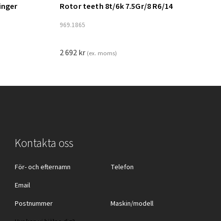
inger
Rotor teeth 8t/6k 7.5Gr/8 R6/14
Lägg till i varukorg
969.1865
2 692
kr
(ex. moms)
Kontakta oss