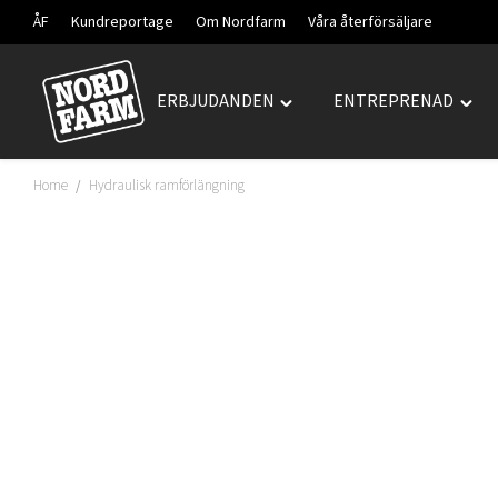
ÅF
Kundreportage
Om Nordfarm
Våra återförsäljare
ERBJUDANDEN
ENTREPRENAD
Hoppa
Toggle
Togg
till
"ERBJUDANDEN"
"ENT
innehåll
menu
men
Home
Hydraulisk ramförlängning
/