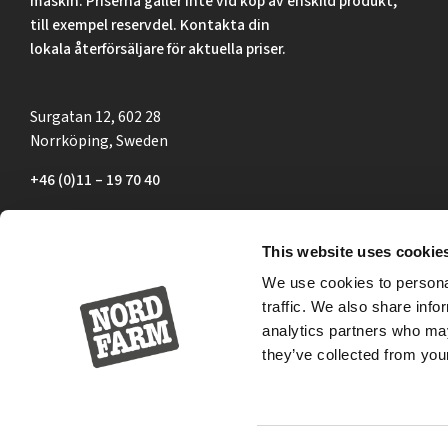
maskin. Priserna gäller inte vid köp av enskild produkt,
till exempel reservdel. Kontakta din
lokala återförsäljare för aktuella priser.
Surgatan 12, 602 28
Norrköping, Sweden
+46 (0)11 – 19 70 40
marknad@nordfarm.se
This website uses cookie
We use cookies to personal
traffic. We also share info
analytics partners who may
they’ve collected from your