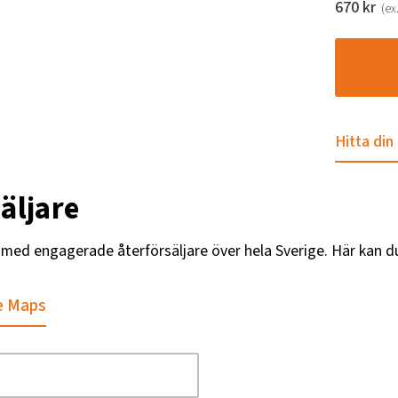
670
kr
(ex
Hitta din
äljare
g med engagerade återförsäljare över hela Sverige. Här kan d
e Maps