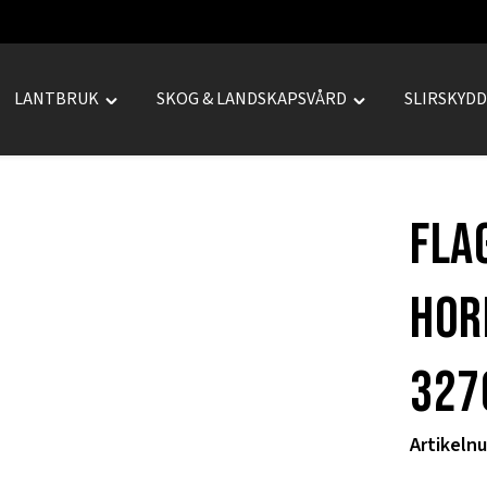
LANTBRUK
SKOG & LANDSKAPSVÅRD
SLIRSKYD
le
Toggle
Toggle
REPRENAD"
"LANTBRUK"
"SKOG
u
menu
&
LANDSKAPSVÅRD
Fla
menu
hor
327
Artikeln