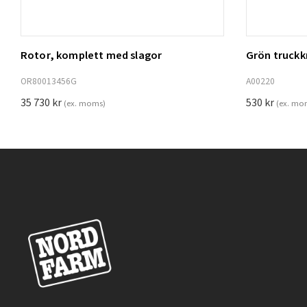
Rotor, komplett med slagor
Grön truck
Lägg t
OR80013456G
A00220
35 730
kr
530
kr
(ex. moms)
(ex. mo