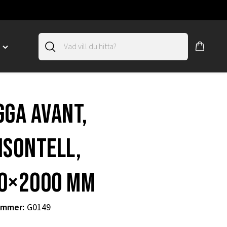
D
Toggle
"SLIRSKYDD"
menu
"
gga Avant,
isontell,
0×2000 mm
ummer
:
G0149