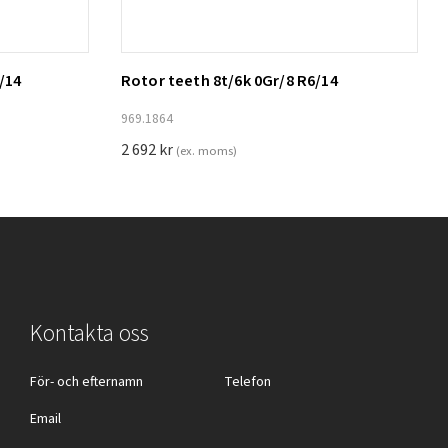
/14
Rotor teeth 8t/6k 0Gr/8 R6/14
Lägg till i varukorg
969.1864
2 692
kr
(ex. moms)
Kontakta oss