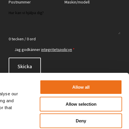
0 tecken / 0 ord
Jag godkänner
integritetspolicyn
*
Skicka
Allow all
alyse our
ing and
Allow selection
r that
Deny