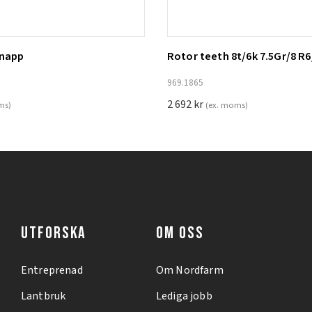
knapp
Rotor teeth 8t/6k 7.5Gr/8 R6
ill i varukorg
Lägg till i varukorg
969.1865
2 692
kr
ms)
(ex. moms)
UTFORSKA
OM OSS
Entreprenad
Om Nordfarm
Lantbruk
Lediga jobb