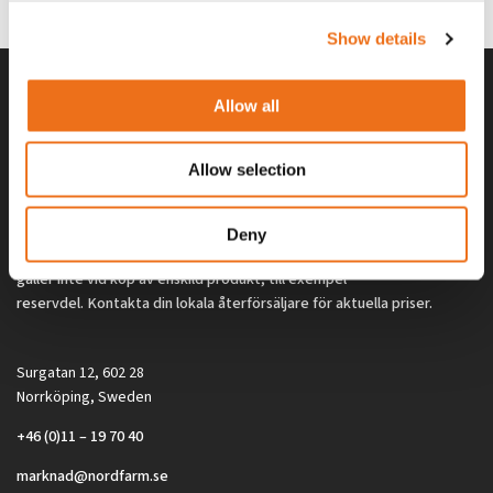
2 692
kr
2 692
kr
(ex. moms)
(ex. moms)
Show details
Allow all
Allow selection
Deny
Alla priser på tillbehör och tillval gäller vid köp av ny maskin. Priserna
gäller inte vid köp av enskild produkt, till exempel
reservdel. Kontakta din lokala återförsäljare för aktuella priser.
Surgatan 12, 602 28
Norrköping, Sweden
+46 (0)11 – 19 70 40
marknad@nordfarm.se