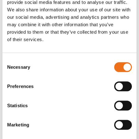
provide social media features and to analyse our traffic.
Rotor, komplett med slagor
Grön truckknapp
We also share information about your use of our site with
Lägg till i varukorg
our social media, advertising and analytics partners who
OR80013456G
A00220
may combine it with other information that you’ve
35 730
kr
530
kr
(ex. moms)
(ex. moms)
provided to them or that they’ve collected from your use
of their services.
Consent
Necessary
Selection
Preferences
Statistics
Rotor teeth 8t/6k 7.5Gr/8 R6/14
Rotor teeth 8t/6k 0Gr/8 R6/14
Lägg till i varukorg
Marketing
969.1865
969.1864