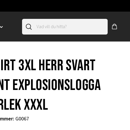
Toggle
"SLIRSKYDD"
menu
"
hirt 3xl herr svart
nt explosionslogga
rlek XXXL
ummer
:
G0067