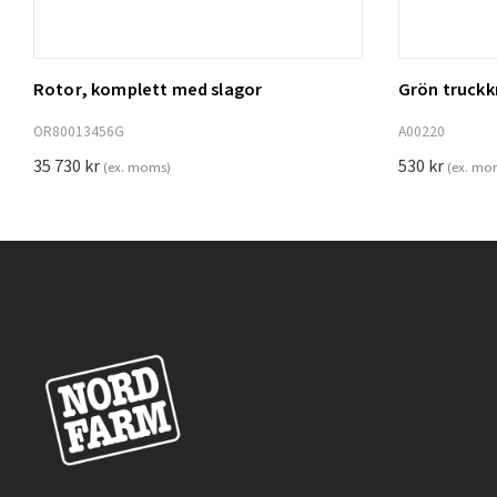
Rotor, komplett med slagor
Grön truck
Lägg t
OR80013456G
A00220
35 730
kr
530
kr
(ex. moms)
(ex. mo