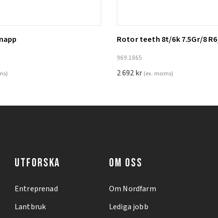
knapp
Rotor teeth 8t/6k 7.5Gr/8 R6
ill i varukorg
Lägg till i varukorg
969.1865
2 692
kr
ms)
(ex. moms)
UTFORSKA
OM OSS
Entreprenad
Om Nordfarm
Lantbruk
Lediga jobb