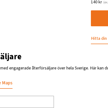
140
kr
(ex
Hitta din
äljare
g med engagerade återförsäljare över hela Sverige. Här kan d
e Maps