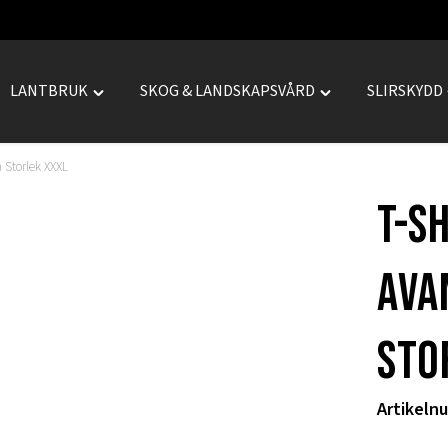
LANTBRUK
SKOG & LANDSKAPSVÅRD
SLIRSKYDD
le
Toggle
Toggle
REPRENAD"
"LANTBRUK"
"SKOG
menu
&
a Storlek XXXL
LANDSKAPSVÅRD
T-s
menu
Ava
Sto
Artikeln