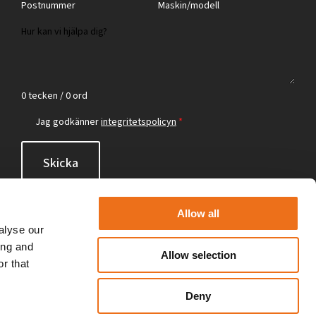
0 tecken / 0 ord
Jag godkänner
integritetspolicyn
*
Skicka
Allow all
alyse our
ing and
Allow selection
r that
Deny