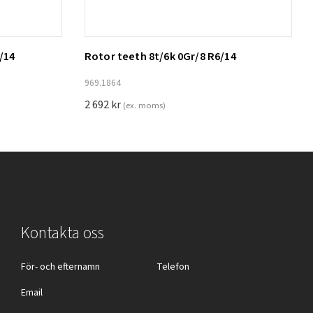
/14
Rotor teeth 8t/6k 0Gr/8 R6/14
Lägg till i varukorg
969.1864
2 692
kr
(ex. moms)
Kontakta oss