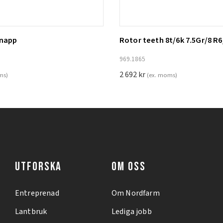
knapp
Rotor teeth 8t/6k 7.5Gr/8 R6
ill i varukorg
Lägg till i varukorg
969.1865
2 692
kr
ms)
(ex. moms)
UTFORSKA
OM OSS
Entreprenad
Om Nordfarm
Lantbruk
Lediga jobb