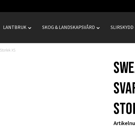
LANTBRUK
SKOG & LANDSKAPSVÅRD
SLIRSKYDD
le
Toggle
Toggle
REPRENAD"
"LANTBRUK"
"SKOG
menu
&
Storlek XS
LANDSKAPSVÅRD
Swe
menu
sva
Sto
Artikeln