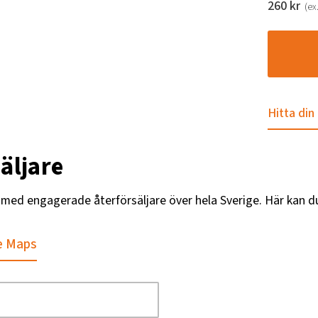
260
kr
(ex
Hitta din
äljare
g med engagerade återförsäljare över hela Sverige. Här kan d
e Maps