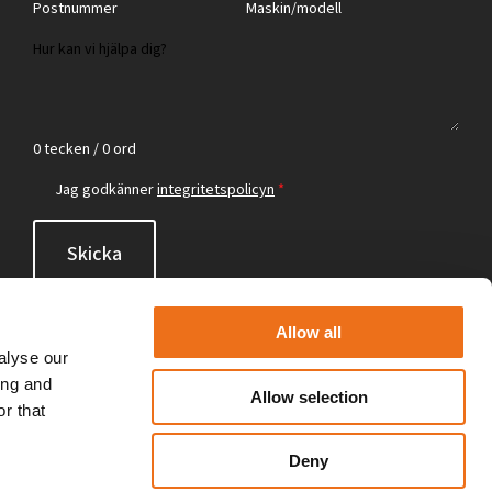
0 tecken / 0 ord
Jag godkänner
integritetspolicyn
*
Skicka
Allow all
alyse our
ing and
Allow selection
r that
Deny