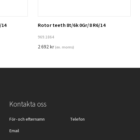
/14
Rotor teeth 8t/6k 0Gr/8 R6/14
Lägg till i varukorg
969.1864
2 692
kr
(ex. moms)
Kontakta oss