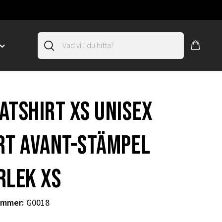
Toggle
"SLIRSKYDD"
menu
"
atshirt xs unisex
rt Avant-stämpel
rlek XS
ummer
:
G0018