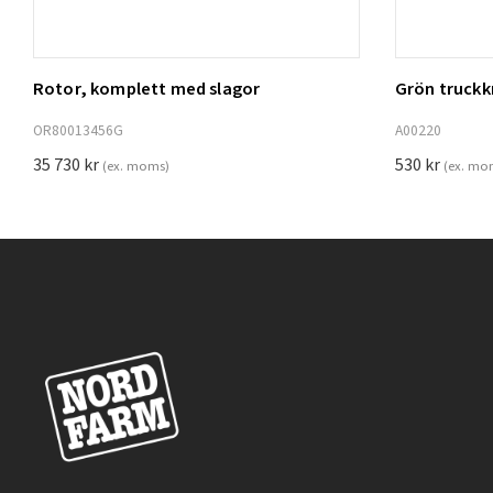
Rotor, komplett med slagor
Grön truck
Lägg t
OR80013456G
A00220
35 730
kr
530
kr
(ex. moms)
(ex. mo