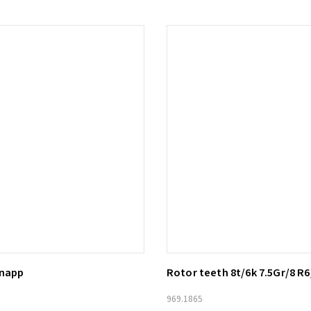
knapp
Rotor teeth 8t/6k 7.5Gr/8 R6
ill i varukorg
Lägg till i varukorg
969.1865