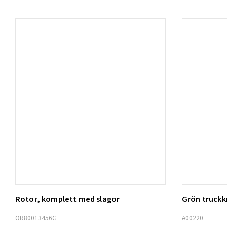
Rotor, komplett med slagor
Grön truck
Lägg t
OR80013456G
A00220