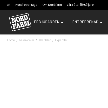
ÅF
Kundreportage
Om Nordfarm
Våra återförsäljare
ERBJUDANDEN
ENTREPRENAD
Hoppa
Toggle
Togg
till
"ERBJUDANDEN"
"ENT
innehåll
menu
men
Home
Reservdelar
Alla delar
Expander
/
/
/