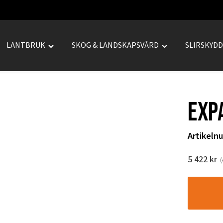
LANTBRUK
SKOG & LANDSKAPSVÅRD
SLIRSKYD
le
Toggle
Toggle
REPRENAD"
"LANTBRUK"
"SKOG
u
menu
&
LANDSKAPSVÅRD
Exp
menu
Artikeln
5 422
kr