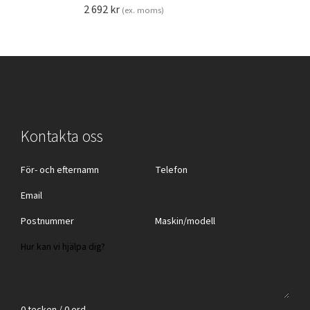
2 692
kr
(ex. moms)
Kontakta oss