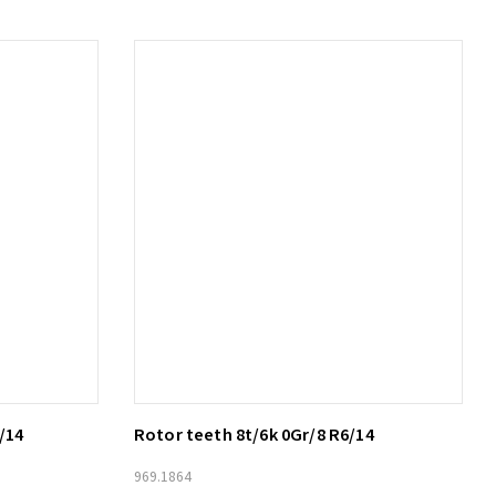
/14
Rotor teeth 8t/6k 0Gr/8 R6/14
Lägg till i varukorg
969.1864