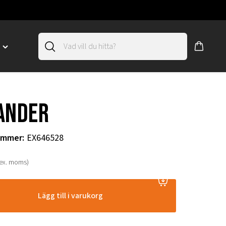
D
Toggle
"SLIRSKYDD"
menu
"
ander
ummer
:
EX646528
(ex. moms)
Lägg till i varukorg