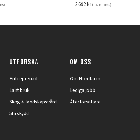
2 692
kr
ms)
(ex. moms)
UTFORSKA
OM OSS
Entreprenad
Om Nordfarm
Lantbruk
Lediga jobb
Skog & landskapsvård
Återförsäljare
Slirskydd