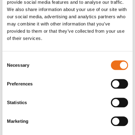
provide social media features and to analyse our traffic.
Rotor, komplett med slagor
Grön truckknapp
We also share information about your use of our site with
Lägg till i varukorg
our social media, advertising and analytics partners who
OR80013456G
A00220
may combine it with other information that you’ve
35 730
kr
530
kr
(ex. moms)
(ex. moms)
provided to them or that they’ve collected from your use
of their services.
Consent
Necessary
Selection
Preferences
Statistics
Rotor teeth 8t/6k 7.5Gr/8 R6/14
Rotor teeth 8t/6k 0Gr/8 R6/14
Lägg till i varukorg
Marketing
969.1865
969.1864