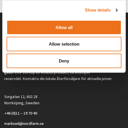
2 692
kr
2 692
kr
(ex. moms)
(ex. moms)
Show details
Allow all
Allow selection
Deny
Alla priser på tillbehör och tillval gäller vid köp av ny maskin. Priserna
gäller inte vid köp av enskild produkt, till exempel
reservdel. Kontakta din lokala återförsäljare för aktuella priser.
Surgatan 12, 602 28
Norrköping, Sweden
+46 (0)11 – 19 70 40
marknad@nordfarm.se