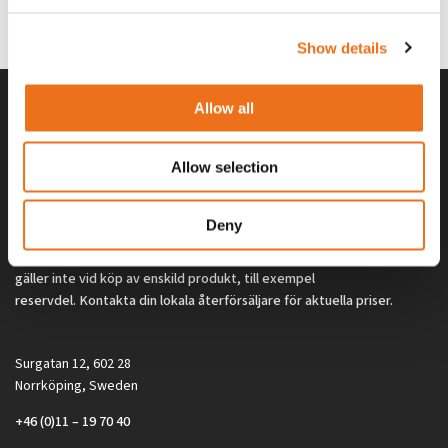
0
kr
2 692
kr
(ex. moms)
(ex. moms)
Show details
Allow all
Allow selection
Deny
Alla priser på tillbehör och tillval gäller vid köp av ny maskin. Priserna
gäller inte vid köp av enskild produkt, till exempel
reservdel. Kontakta din lokala återförsäljare för aktuella priser.
Surgatan 12, 602 28
Norrköping, Sweden
+46 (0)11 – 19 70 40