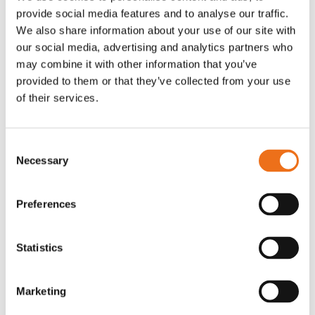
provide social media features and to analyse our traffic.
Rotor, komplett med slagor
Grön truckknapp
Lägg till i varukorg
We also share information about your use of our site with
our social media, advertising and analytics partners who
OR80013456G
A00220
may combine it with other information that you’ve
35 730
kr
530
kr
(ex. moms)
(ex. moms)
provided to them or that they’ve collected from your use
of their services.
Consent
Necessary
Selection
Preferences
Statistics
Excidor Spakstyrning inkl 4-
Rotor teeth 8t/6k 7.5Gr/8 R6/14
Lägg till i varukorg
finger spakställ
Marketing
969.1865
SYU00010