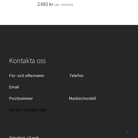
2 692
kr
(ex. moms)
Kontakta oss