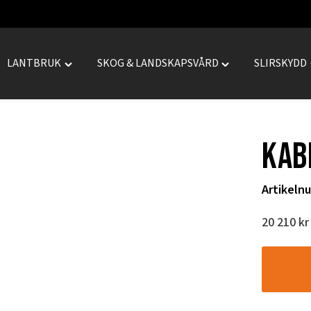
LANTBRUK
SKOG & LANDSKAPSVÅRD
SLIRSKYDD
le
Toggle
Toggle
REPRENAD"
"LANTBRUK"
"SKOG
menu
&
LANDSKAPSVÅRD
Kab
menu
Artikeln
20 210
kr