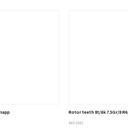
knapp
Rotor teeth 8t/6k 7.5Gr/8 R6
ill i varukorg
Lägg till i varukorg
969.1865