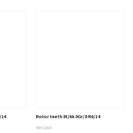
/14
Rotor teeth 8t/6k 0Gr/8 R6/14
Lägg till i varukorg
969.1864