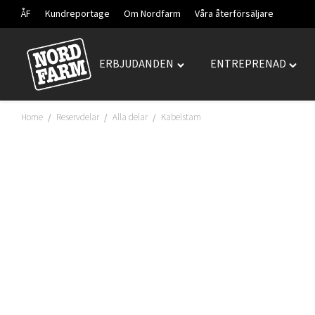
ÅF
Kundreportage
Om Nordfarm
Våra återförsäljare
ERBJUDANDEN
ENTREPRENAD
Hoppa
Toggle
Togg
till
"ERBJUDANDEN"
"ENT
innehåll
menu
menu
Home
Reservdelar
Alla delar
Kabelstam
/
/
/