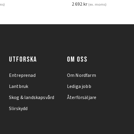
2 692
kr
ms)
(ex. moms)
UTFORSKA
OM OSS
Entreprenad
Om Nordfarm
Lantbruk
Lediga jobb
Skog & landskapsvård
Återförsäljare
Slirskydd