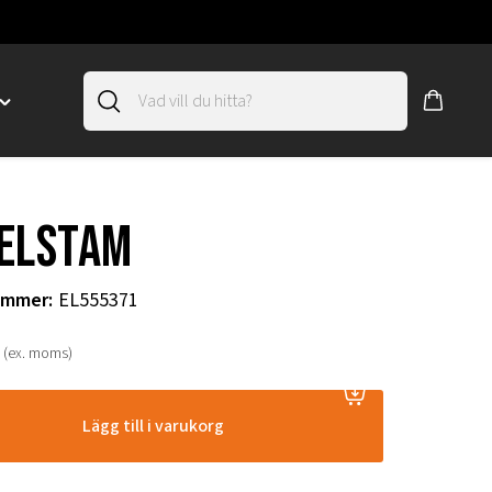
Toggle
"SLIRSKYDD"
menu
"
elstam
ummer
:
EL555371
(ex. moms)
Lägg till i varukorg