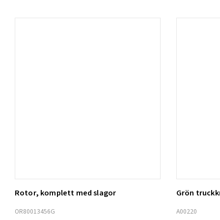
Rotor, komplett med slagor
Grön truck
Lägg t
OR80013456G
A00220