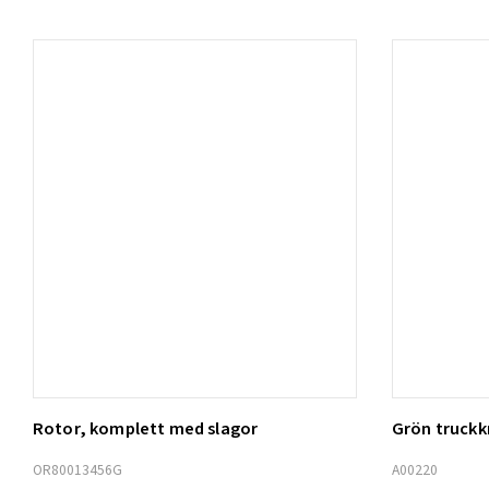
Rotor, komplett med slagor
Grön truck
Lägg t
OR80013456G
A00220