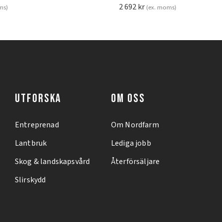
2 692
kr
ms)
(ex. moms)
UTFORSKA
OM OSS
Entreprenad
Om Nordfarm
Lantbruk
Lediga jobb
Skog & landskapsvård
Återförsäljare
Slirskydd