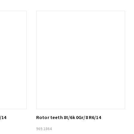
/14
Rotor teeth 8t/6k 0Gr/8 R6/14
Lägg till i varukorg
969.1864