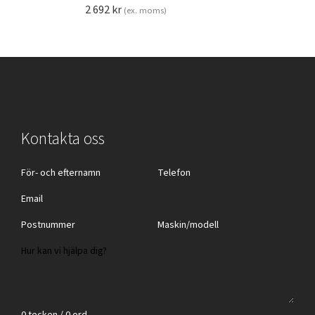
2 692
kr
(ex. moms)
Kontakta oss