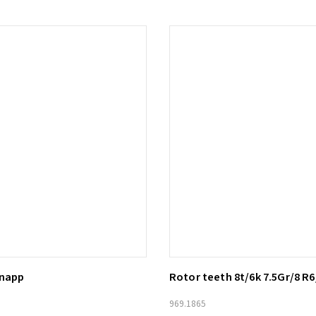
knapp
Rotor teeth 8t/6k 7.5Gr/8 R6
ill i varukorg
Lägg till i varukorg
969.1865