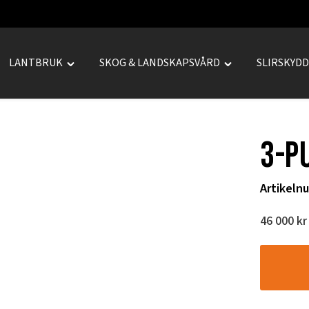
LANTBRUK
SKOG & LANDSKAPSVÅRD
SLIRSKYD
le
Toggle
Toggle
REPRENAD"
"LANTBRUK"
"SKOG
u
menu
&
LANDSKAPSVÅRD
3-p
menu
Artikeln
46 000
kr