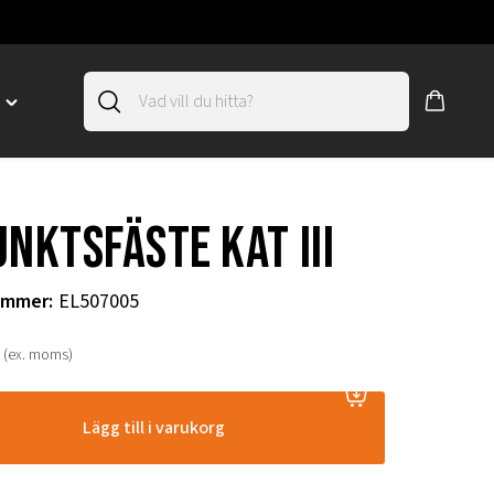
D
Toggle
"SLIRSKYDD"
menu
"
unktsfäste Kat III
ummer
:
EL507005
(ex. moms)
Lägg till i varukorg