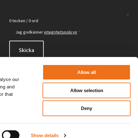
0 tecken / 0 ord
Jag godkänner
integritetspolicyn
*
Skicka
Allow all
alyse our
ing and
Allow selection
r that
Deny
Show details