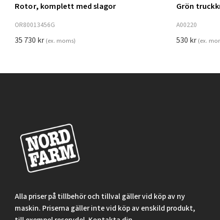
Rotor, komplett med slagor
Grön truck
Lägg t
OR80013456G
A00220
35 730
kr
530
kr
(ex. moms)
(ex. mo
Alla priser på tillbehör och tillval gäller vid köp av ny
maskin. Priserna gäller inte vid köp av enskild produkt,
till exempel reservdel. Kontakta din