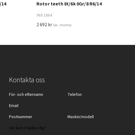
/14
Rotor teeth 8t/6k 0Gr/8 R6/14
Lägg till i varukorg
969.1864
2 692
kr
(ex. moms)
Kontakta oss