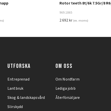
knapp
Rotor teeth 8t/6k 7.5Gr/8 R6
ill i varukorg
Lägg till i varukorg
969.1865
2 692
kr
ms)
(ex. moms)
UTFORSKA
OM OSS
Entreprenad
Om Nordfarm
Lantbruk
Lediga jobb
Skog & landskapsvård
Återförsäljare
Slirskydd