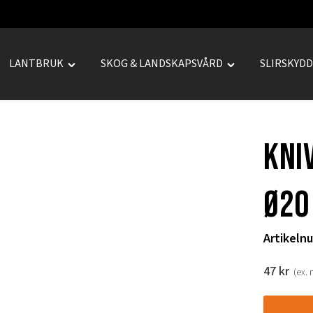
LANTBRUK
SKOG & LANDSKAPSVÅRD
SLIRSKYD
le
Toggle
Toggle
REPRENAD"
"LANTBRUK"
"SKOG
u
menu
&
LANDSKAPSVÅRD
Kni
menu
Ø20
Artikeln
47
kr
(ex.