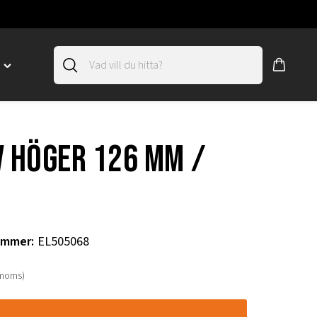
D
Toggle
"SLIRSKYDD"
menu
"
v höger 126 mm /
ummer
:
EL505068
 moms)