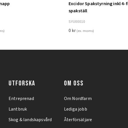
knapp
Excidor Spakstyrning inkl 4-f
ill i varukorg
Lägg till i varukorg
spakställ
SYU00010
0
kr
ms)
(ex. moms)
UTFORSKA
OM OSS
Entreprenad
Om Nordfarm
Lantbruk
Lediga jobb
Skog & landskapsvård
Återförsäljare