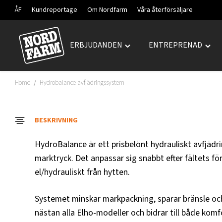
ÅF
Kundreportage
Om Nordfarm
Våra återförsäljare
ERBJUDANDEN
ENTREPRENAD
Hoppa
Toggle
Togg
till
"ERBJUDANDEN"
"ENT
innehåll
menu
men
Home
Hydrobalance avfjädringssystem
/
BESKRIVNING
HydroBalance är ett prisbelönt hydrauliskt avfjäd
marktryck. Det anpassar sig snabbt efter fältets för
el/hydrauliskt från hytten.
Systemet minskar markpackning, sparar bränsle och
nästan alla Elho-modeller och bidrar till både komf