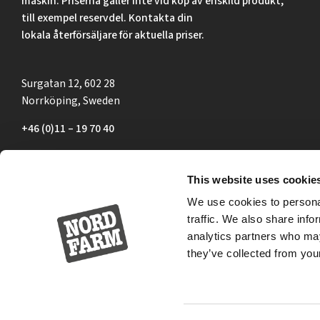
maskin. Priserna gäller inte vid köp av enskild produkt,
till exempel reservdel. Kontakta din
lokala återförsäljare för aktuella priser.
Surgatan 12, 602 28
Norrköping, Sweden
+46 (0)11 – 19 70 40
marknad@nordfarm.se
This website uses cookie
We use cookies to personal
traffic. We also share info
analytics partners who may
they’ve collected from your