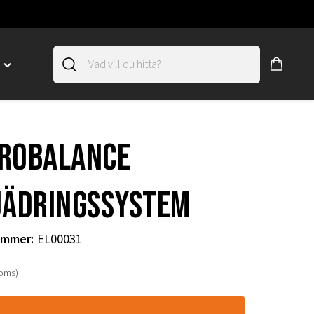
D
Toggle
"SLIRSKYDD"
menu
"
robalance
jädringssystem
ummer
:
EL00031
moms)