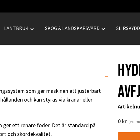
LANTBRUK
SKOG & LANDSKAPSVÅRD
SLIRSKYD
le
Toggle
Toggle
REPRENAD"
"LANTBRUK"
"SKOG
u
menu
&
LANDSKAPSVÅRD
Hyd
menu
avf
ringssystem som ger maskinen ett justerbart
hållanden och kan styras via kranar eller
Artikeln
0
kr
(ex. 
 ger ett renare foder. Det är standard på
ort och skördekvalitet.