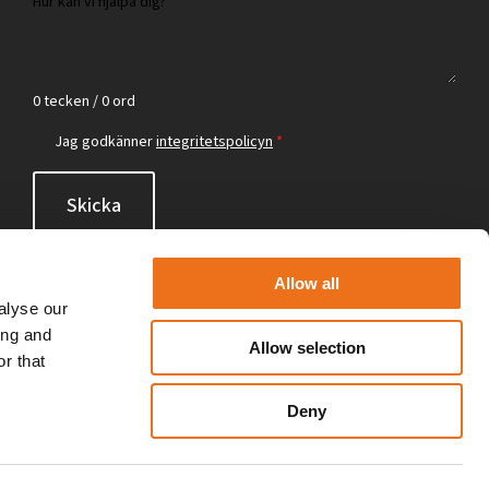
0 tecken / 0 ord
Jag godkänner
integritetspolicyn
*
Skicka
Allow all
alyse our
ing and
Allow selection
r that
Deny