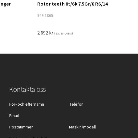
inger
Rotor teeth 8t/6k 7.5Gr/8 R6/14
Lägg till i varukorg
969.1865
2 692
kr
(ex. moms)
Kontakta oss