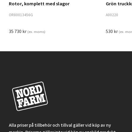
Rotor, komplett med slagor
Grön truck
Lägg t
OR80013456G
A00220
35 730
kr
530
kr
(ex. moms)
(ex. mo
Alla priser på tillbehör och tillval gäller vid köp av ny