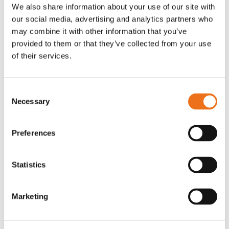
We also share information about your use of our site with
our social media, advertising and analytics partners who
may combine it with other information that you’ve
provided to them or that they’ve collected from your use
of their services.
Rotor, komplett med slagor
Grön truckknapp
Lägg till i varukorg
OR80013456G
A00220
Consent
35 730
kr
530
kr
(ex. moms)
(ex. moms)
Necessary
Selection
Preferences
Statistics
Marketing