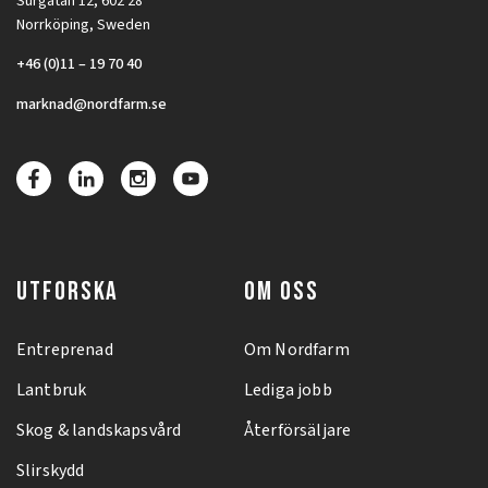
Surgatan 12, 602 28
Norrköping, Sweden
+46 (0)11 – 19 70 40
marknad@nordfarm.se
UTFORSKA
OM OSS
Entreprenad
Om Nordfarm
Lantbruk
Lediga jobb
Skog & landskapsvård
Återförsäljare
Slirskydd