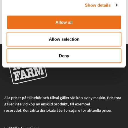
Excidor Spakstyrning inkl 4-
Rotor teeth 8t/6k 7.5Gr/8 R6/14
Show details
Lägg till i varukorg
finger spakställ
969.1865
Allow all
SYU00010
0
kr
2 692
kr
(ex. moms)
(ex. moms)
Allow selection
Deny
Alla priser på tillbehör och tillval gäller vid köp av ny maskin. Priserna
gäller inte vid köp av enskild produkt, till exempel
reservdel. Kontakta din lokala återförsäljare för aktuella priser.