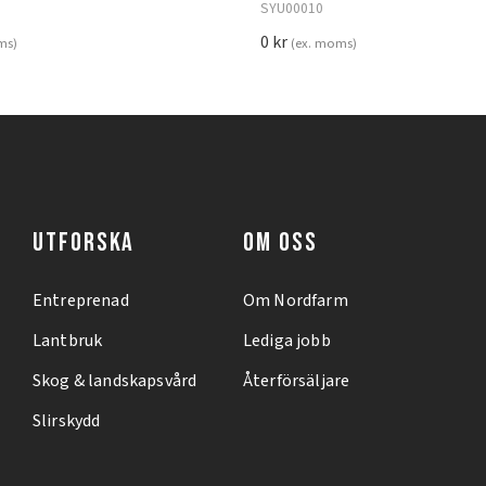
SYU00010
0
kr
ms)
(ex. moms)
UTFORSKA
OM OSS
Entreprenad
Om Nordfarm
Lantbruk
Lediga jobb
Skog & landskapsvård
Återförsäljare
Slirskydd