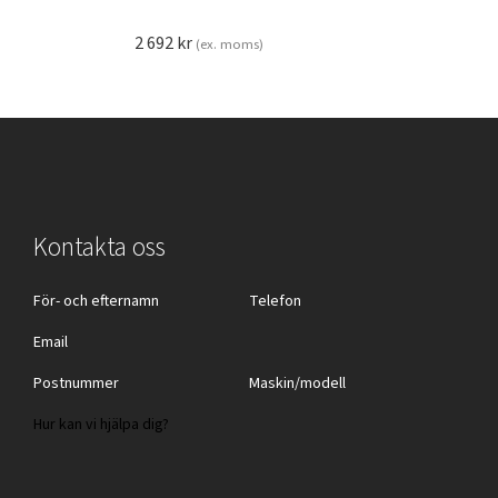
2 692
kr
(ex. moms)
Kontakta oss