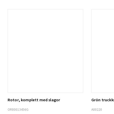
Rotor, komplett med slagor
Grön truck
Lägg t
OR80013456G
A00220