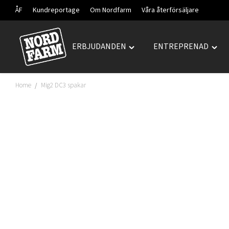
ÅF
Kundreportage
Om Nordfarm
Våra återförsäljare
ERBJUDANDEN
ENTREPRENAD
Hoppa
Toggle
Togg
till
"ERBJUDANDEN"
"ENT
innehåll
menu
men
Home
Mig2 DC3 spakar
/