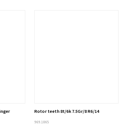
inger
Rotor teeth 8t/6k 7.5Gr/8 R6/14
Lägg till i varukorg
969.1865