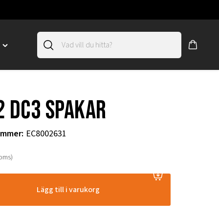
D
Toggle
"SLIRSKYDD"
menu
"
2 DC3 spakar
ummer
:
EC8002631
moms)
Lägg till i varukorg