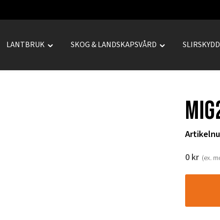
LANTBRUK
SKOG & LANDSKAPSVÅRD
SLIRSKYD
le
Toggle
Toggle
REPRENAD"
"LANTBRUK"
"SKOG
u
menu
&
LANDSKAPSVÅRD
Mig
menu
Artikeln
0
kr
(ex. 