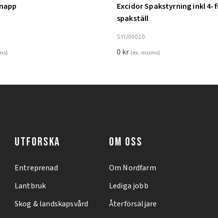
knapp
Excidor Spakstyrning inkl 4-f
ill i varukorg
Lägg till i varukorg
spakställ
SYU00010
0
kr
ms)
(ex. moms)
UTFORSKA
OM OSS
Entreprenad
Om Nordfarm
Lantbruk
Lediga jobb
Skog & landskapsvård
Återförsäljare