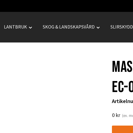
LANTBRUK
SKOG & LANDSKAPSVÅRD
SLIRSKYD
le
Toggle
Toggle
REPRENAD"
"LANTBRUK"
"SKOG
u
menu
&
LANDSKAPSVÅRD
Mas
menu
EC-o
Artikeln
0
kr
(ex. 