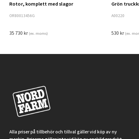
Rotor, komplett med slagor
Grön truck
Lägg t
OR80013456G
A00220
35 730
kr
530
kr
(ex. moms)
(ex. mo
Alla priser på tillbehör och tillval gäller vid köp av ny