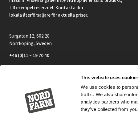
maskin. Priserna gäller inte vid köp av enskild produkt,
till exempel reservdel. Kontakta din
lokala återförsäljare för aktuella priser.
Surgatan 12, 602 28
Norrköping, Sweden
+46 (0)11 – 19 70 40
marknad@nordfarm.se
This website uses cookie
We use cookies to personal
traffic. We also share info
analytics partners who may
they’ve collected from your