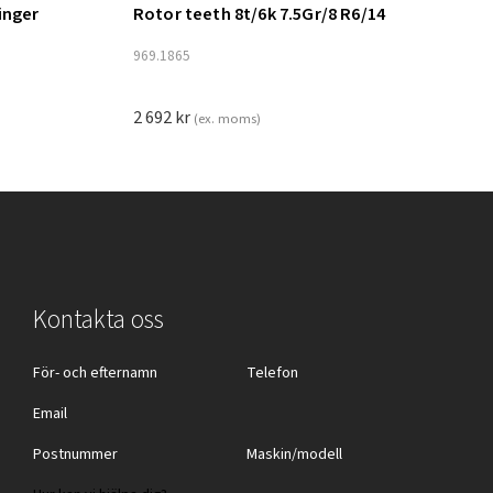
inger
Rotor teeth 8t/6k 7.5Gr/8 R6/14
Lägg till i varukorg
969.1865
2 692
kr
(ex. moms)
Kontakta oss