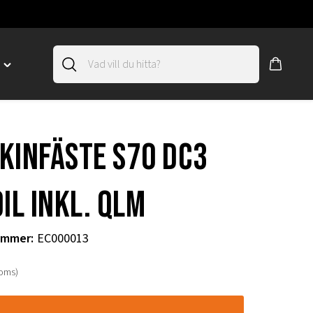
D
Toggle
"SLIRSKYDD"
menu
"
kinfäste S70 DC3
il inkl. QLM
ummer
:
EC000013
moms)