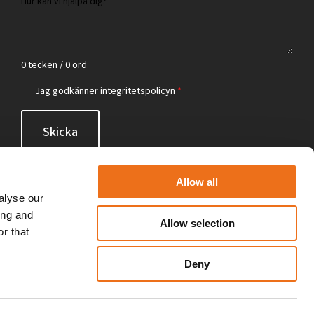
0 tecken / 0 ord
Jag godkänner
integritetspolicyn
*
Skicka
Allow all
alyse our
ing and
Allow selection
r that
Deny