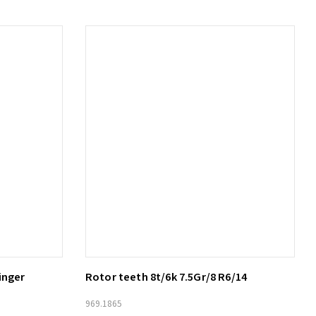
inger
Rotor teeth 8t/6k 7.5Gr/8 R6/14
Lägg till i varukorg
969.1865