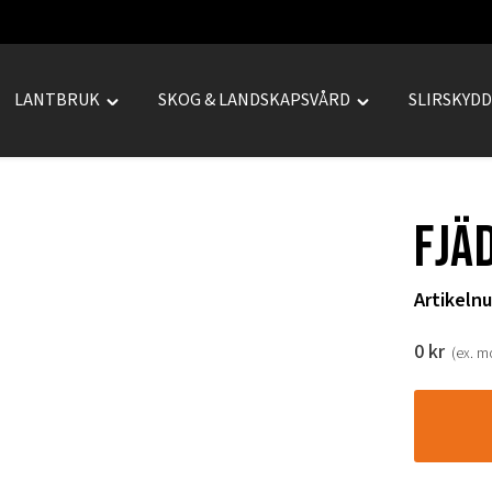
LANTBRUK
SKOG & LANDSKAPSVÅRD
SLIRSKYD
le
Toggle
Toggle
REPRENAD"
"LANTBRUK"
"SKOG
u
menu
&
LANDSKAPSVÅRD
Fjä
menu
Artikeln
0
kr
(ex. 