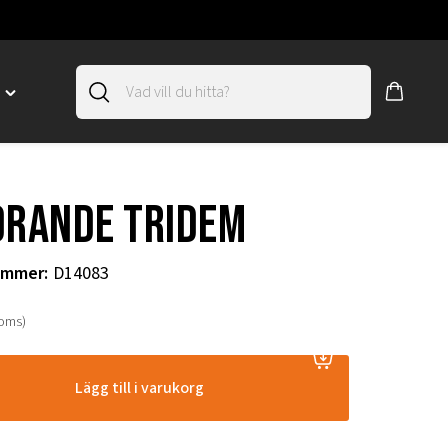
D
Toggle
"SLIRSKYDD"
menu
"
drande tridem
ummer
:
D14083
moms)
Lägg till i varukorg