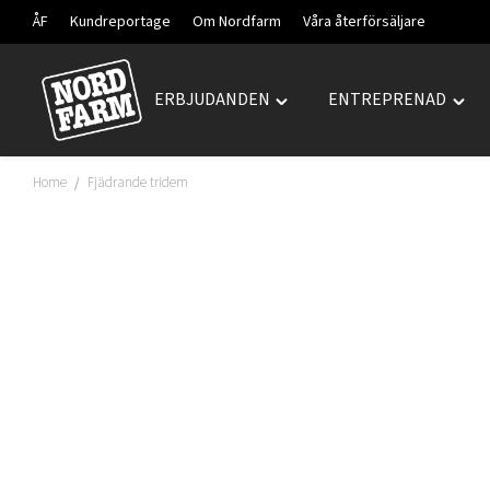
ÅF
Kundreportage
Om Nordfarm
Våra återförsäljare
ERBJUDANDEN
ENTREPRENAD
Hoppa
Toggle
Togg
till
"ERBJUDANDEN"
"ENT
innehåll
menu
men
Home
Fjädrande tridem
/