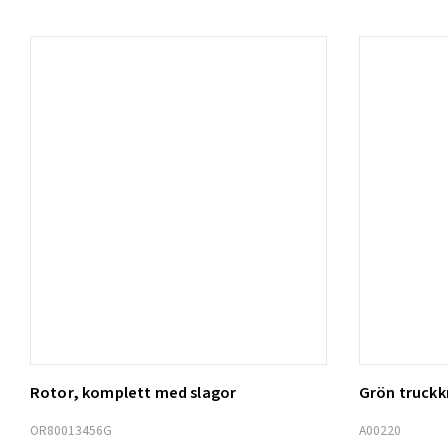
Rotor, komplett med slagor
Grön truck
Lägg t
OR80013456G
A00220