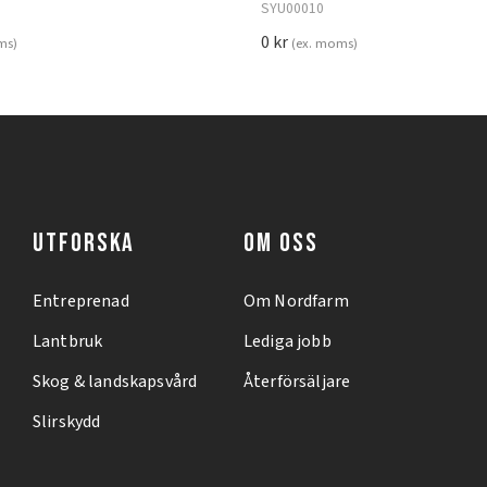
SYU00010
0
kr
ms)
(ex. moms)
UTFORSKA
OM OSS
Entreprenad
Om Nordfarm
Lantbruk
Lediga jobb
Skog & landskapsvård
Återförsäljare
Slirskydd