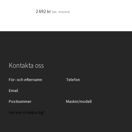
2 692
kr
(ex. moms)
Kontakta oss