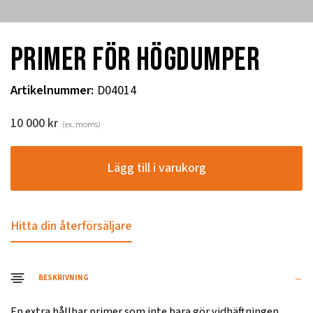
Primer för högdumper
Artikelnummer
:
D04014
10 000
kr
(ex. moms)
Lägg till i varukorg
Hitta din återförsäljare
BESKRIVNING
En extra hållbar primer som inte bara gör vidhäftningen