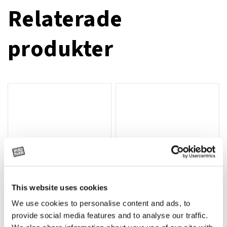
Relaterade
produkter
This website uses cookies
We use cookies to personalise content and ads, to
Rotor, komplett med slagor
Grön truckknapp
Lägg till i varukorg
provide social media features and to analyse our traffic.