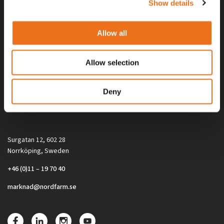
Show details
Allow all
Allow selection
Alla priser på tillbehör och tillval gäller vid köp av ny maskin. Priserna
Deny
gäller inte vid köp av enskild produkt, till exempel
reservdel. Kontakta din lokala återförsäljare för aktuella priser.
Surgatan 12, 602 28
Norrköping, Sweden
+46 (0)11 – 19 70 40
marknad@nordfarm.se