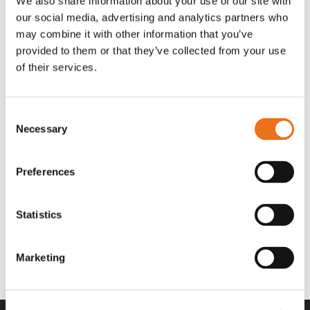
We also share information about your use of our site with
OR80013456G
A00220
our social media, advertising and analytics partners who
35 730
kr
530
kr
(ex. moms)
(ex. moms)
may combine it with other information that you’ve
provided to them or that they’ve collected from your use
of their services.
Consent
Necessary
Selection
Preferences
Statistics
Rotor teeth 8t/6k 7.5Gr/8 R6/14
Rotor teeth 8t/6k 0Gr/8 R6/14
Lägg till i varukorg
969.1865
969.1864
Marketing
2 692
kr
2 692
kr
(ex. moms)
(ex. moms)