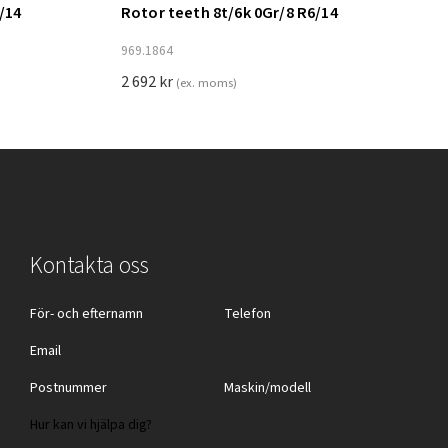
/14
Rotor teeth 8t/6k 0Gr/8 R6/14
Lägg till i varukorg
969.1864
2 692
kr
(ex. moms)
Kontakta oss