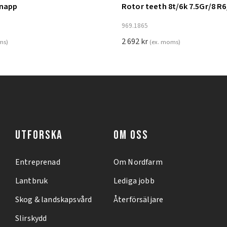
knapp
Rotor teeth 8t/6k 7.5Gr/8 R6
ill i varukorg
Lägg till i varukorg
969.1865
2 692
kr
ms)
(ex. moms)
UTFORSKA
OM OSS
Entreprenad
Om Nordfarm
Lantbruk
Lediga jobb
Skog & landskapsvård
Återförsäljare
Slirskydd