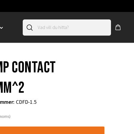
Toggle
"SLIRSKYDD"
menu
"
mp contact
mm^2
ummer
:
CDFD-1.5
 moms)