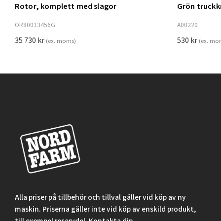
Rotor, komplett med slagor
Grön truck
Lägg t
OR80013456G
A00220
35 730
kr
530
kr
(ex. moms)
(ex. mo
Alla priser på tillbehör och tillval gäller vid köp av ny
maskin. Priserna gäller inte vid köp av enskild produkt,
till exempel reservdel. Kontakta din