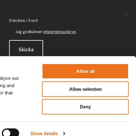
0 tecken / 0 ord
Jag godkänner
integritetspolicyn
*
Skicka
Allow all
alyse our
ing and
Allow selection
r that
Deny
Show details