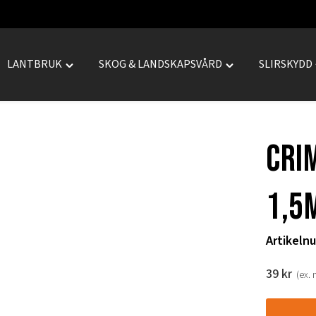
LANTBRUK
SKOG & LANDSKAPSVÅRD
SLIRSKYDD
le
Toggle
Toggle
REPRENAD"
"LANTBRUK"
"SKOG
menu
&
LANDSKAPSVÅRD
Cri
menu
1,5
Artikeln
39
kr
(ex.