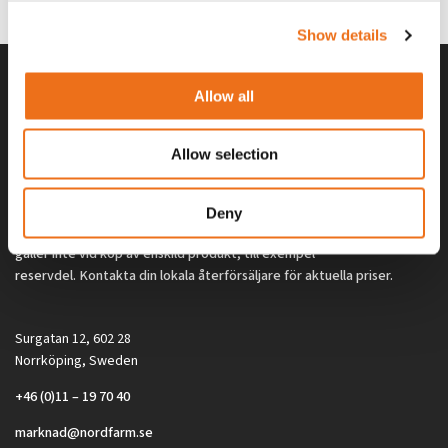
2 692
kr
2 692
kr
(ex. moms)
(ex. moms)
Show details
Allow all
Allow selection
Deny
Alla priser på tillbehör och tillval gäller vid köp av ny maskin. Priserna
gäller inte vid köp av enskild produkt, till exempel
reservdel. Kontakta din lokala återförsäljare för aktuella priser.
Surgatan 12, 602 28
Norrköping, Sweden
+46 (0)11 – 19 70 40
marknad@nordfarm.se