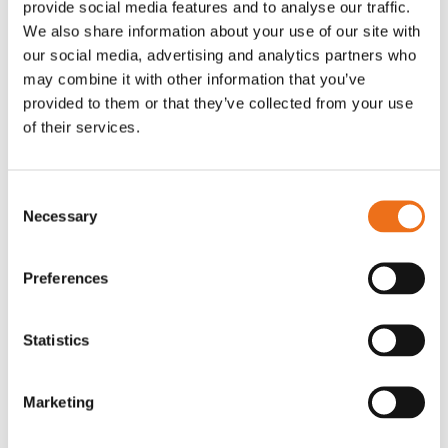
provide social media features and to analyse our traffic.
Rotor, komplett med slagor
Grön truckknapp
We also share information about your use of our site with
Lägg till i varukorg
our social media, advertising and analytics partners who
OR80013456G
A00220
may combine it with other information that you’ve
35 730
kr
530
kr
(ex. moms)
(ex. moms)
provided to them or that they’ve collected from your use
of their services.
Consent
Necessary
Selection
Preferences
Statistics
Rotor teeth 8t/6k 7.5Gr/8 R6/14
Rotor teeth 8t/6k 0Gr/8 R6/14
Lägg till i varukorg
Marketing
969.1865
969.1864