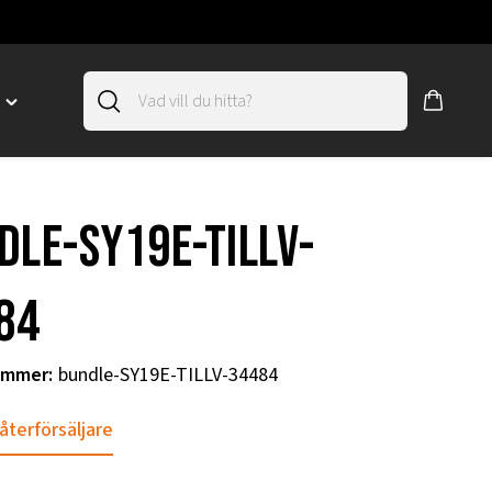
D
Toggle
"SLIRSKYDD"
menu
"
dle-SY19E-TILLV-
84
ummer
:
bundle-SY19E-TILLV-34484
 återförsäljare