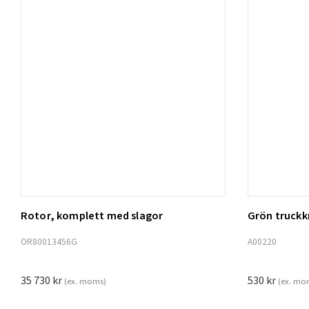
Rotor, komplett med slagor
Grön truck
Lägg t
OR80013456G
A00220
35 730
kr
530
kr
(ex. moms)
(ex. mo