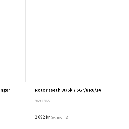
inger
Rotor teeth 8t/6k 7.5Gr/8 R6/14
Lägg till i varukorg
969.1865
2 692
kr
(ex. moms)