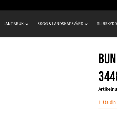
LANTBRUK
SKOG & LANDSKAPSVÅRD
SLIRSKYD
le
Toggle
Toggle
REPRENAD"
"LANTBRUK"
"SKOG
u
menu
&
LANDSKAPSVÅRD
bun
menu
344
Artikeln
Hitta din