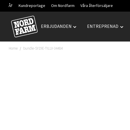
ÅF
Kundreportage
Om Nordfarm
Våra återförsäljare
ERBJUDANDEN
ENTREPRENAD
Hoppa
Toggle
Togg
till
"ERBJUDANDEN"
"ENT
innehåll
menu
men
Home
bundle-SY19E-TILLV-34484
/