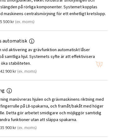
atorns smörjpunkter, vilket förbättrar smörjningen och
ivslängden på rörliga komponenter. Systemet kopplas
maskinens centralsmörjning för ett enhetligt kretslopp.
5 500
kr
(ex. moms)
s automatisk
vid aktivering av grävfunktion automatiskt låser
å samtliga hjul. Systemets syfte är att effektivisera
öka stabiliteten.
42 900
kr
(ex. moms)
ing
rning manövreras hjulen och grävmaskinens riktning med
fingerrulle på L8-spakarna, och framåt/bakåt med höger
lle. Detta gör arbetet smidigare och möjliggör samtidig
 andra funktioner utan att släppa spakarna.
35 900
kr
(ex. moms)