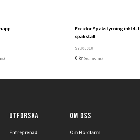
knapp
Excidor Spakstyrning inkl 4-f
ill i varukorg
Lägg till i varukorg
spakställ
SYU00010
0
kr
ms)
(ex. moms)
UTFORSKA
OM OSS
Entreprenad
Om Nordfarm