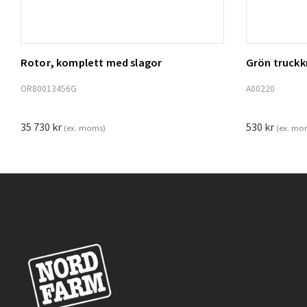
Rotor, komplett med slagor
Grön truck
Lägg t
OR80013456G
A00220
35 730
kr
530
kr
(ex. moms)
(ex. mo