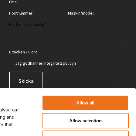
0 tecken / 0 ord
Jag godkänner
integritetspolicyn
*
Skicka
Allow all
alyse our
ing and
Allow selection
r that