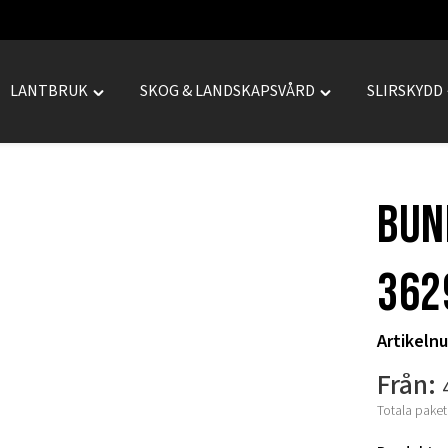
LANTBRUK
SKOG & LANDSKAPSVÅRD
SLIRSKYDD
le
Toggle
Toggle
REPRENAD"
"LANTBRUK"
"SKOG
menu
&
LANDSKAPSVÅRD
bun
menu
362
Artikeln
Från:
Totala paket