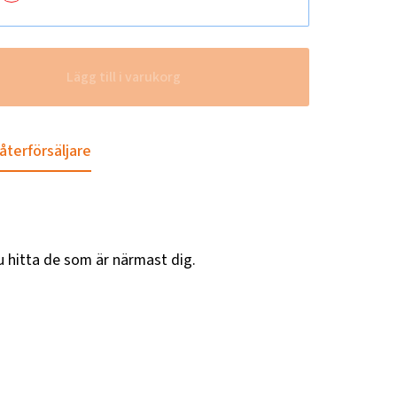
Lägg till i varukorg
 återförsäljare
u hitta de som är närmast dig.