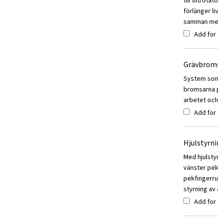
till tiltrot
förlänger l
samman med 
Add for
Grävbrom
System som 
bromsarna p
arbetet och 
Add for
Hjulstyrn
Med hjulsty
vänster pek
pekfingerru
styrning av
Add for