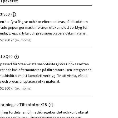
 i paketet
tt S60
n har fyra fingrar och kan eftermonteras på tiltrotatorn.
rade gripen ger maskinföraren ett komplett verktyg för
vända, greppa, lyfta och precisionsplacera olika material.
52 200
kr
(ex. moms)
tt SQ60
npassad för Steelwrists snabbfäste QS60. Gripkassetten
grar och kan eftermonteras på tiltrotatorn. Den integrerade
maskinföraren ett komplett verktyg för att vinkla, vända,
a och precisionsplacera olika material.
52 200
kr
(ex. moms)
örjning av Tiltrotator X18
jning fördelar smörjmedel regelbundet och kontrollerat