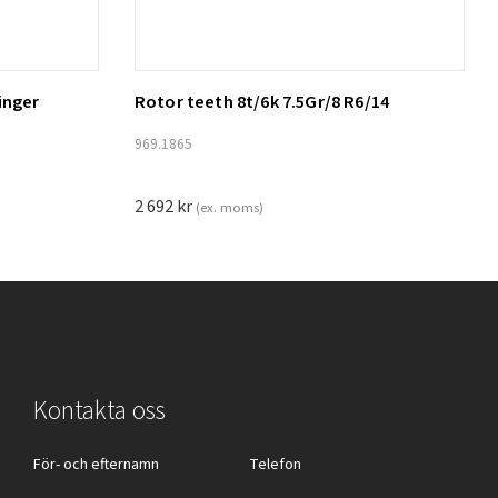
inger
Rotor teeth 8t/6k 7.5Gr/8 R6/14
Lägg till i varukorg
969.1865
2 692
kr
(ex. moms)
Kontakta oss