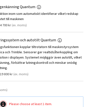
igenkänning Quantum
nktion inom som automatiskt identifierar vilket redskap
tet till maskinen
4 700
kr
(ex. moms)
ringssystem och autotilt Quantum
ngsfunktionen kopplar tiltrotatorn till maskinstyrsystem
eica och Trimble. Sensorer ger realtidsåterkoppling om
tion i displayen. Systemet möjliggör även autotilt, vilket
rävning, förbättrar lutningskontroll och minskar onödig
tning.
19 800
kr
(ex. moms)
moms)
Please choose at least 1 item.