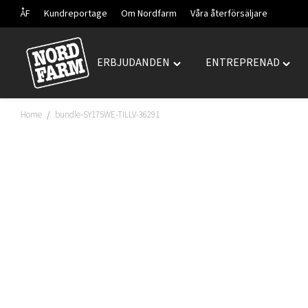
ÅF
Kundreportage
Om Nordfarm
Våra återförsäljare
ERBJUDANDEN
ENTREPRENAD
Hoppa
Toggle
Togg
till
"ERBJUDANDEN"
"ENT
innehåll
menu
menu
Home
bundle-SY175WE-TILLV-36291
/