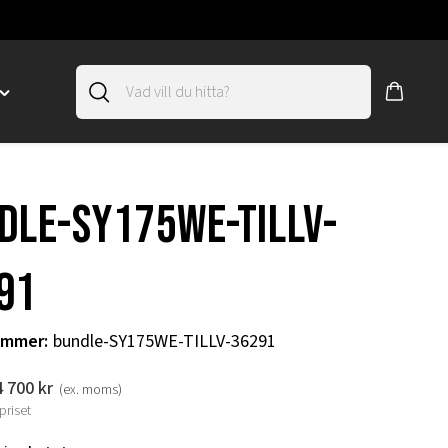
Toggle
"SLIRSKYDD"
menu
"
dle-SY175WE-TILLV-
91
ummer
:
bundle-SY175WE-TILLV-36291
4 700
kr
(ex. moms)
priset