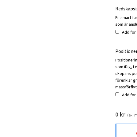
Redskaps
En smart fu
som är anslu
Add for
Positione
Positioneri
som iDig, L
skopans posi
förenklar g
massförflyt
Add for
0
kr
(ex. 