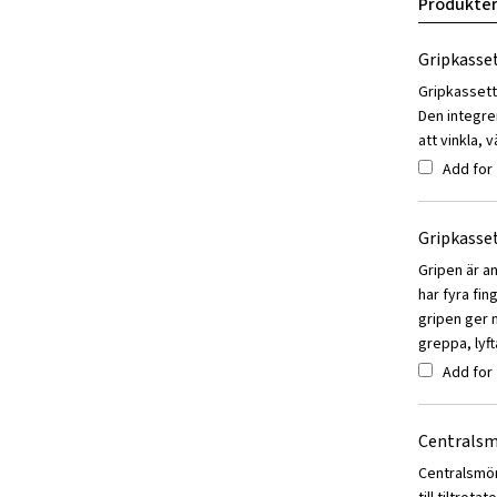
Produkter
Gripkasse
Gripkassette
Den integre
att vinkla, 
Add for
Gripkasse
Gripen är a
har fyra fin
gripen ger 
greppa, lyft
Add for
Centralsm
Centralsmör