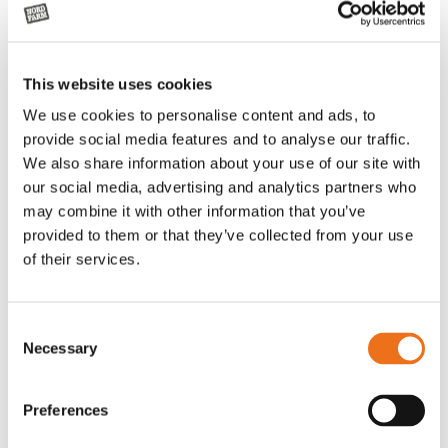
This website uses cookies
We use cookies to personalise content and ads, to
provide social media features and to analyse our traffic.
We also share information about your use of our site with
our social media, advertising and analytics partners who
may combine it with other information that you’ve
provided to them or that they’ve collected from your use
of their services.
Grön truckknapp
Excidor Spakstyrning inkl 4-
Lägg till i varukorg
finger spakställ
A00220
Consent
SYU00010
Necessary
Selection
530
kr
0
kr
(ex. moms)
(ex. moms)
Preferences