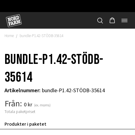
Öppn
Hoppa
navi
till
Home
bundle-P1.42-STÖDB-35614
/
innehåll
bundle-P1.42-STÖDB-
35614
Artikelnummer
:
bundle-P1.42-STÖDB-35614
Från:
0
kr
(ex. moms)
Totala paketpriset
"
Produkter i paketet