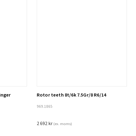
inger
Rotor teeth 8t/6k 7.5Gr/8 R6/14
Lägg till i varukorg
969.1865
2 692
kr
(ex. moms)