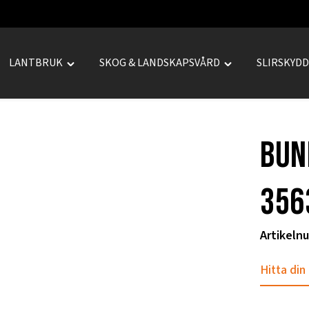
LANTBRUK
SKOG & LANDSKAPSVÅRD
SLIRSKYD
le
Toggle
Toggle
REPRENAD"
"LANTBRUK"
"SKOG
u
menu
&
LANDSKAPSVÅRD
bun
menu
356
Artikeln
Hitta din