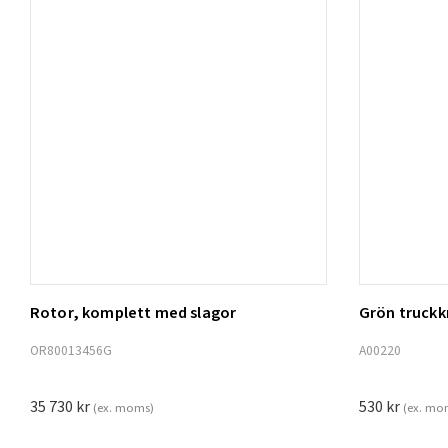
Rotor, komplett med slagor
Grön truck
Lägg t
OR80013456G
A00220
35 730
kr
530
kr
(ex. moms)
(ex. mo