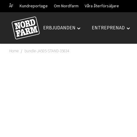
ÅF
Kundreportage
Om Nordfarm
Våra återförsäljare
ERBJUDANDEN
ENTREPRENAD
Hoppa
Toggle
Togg
till
"ERBJUDANDEN"
"ENT
innehåll
menu
men
Home
bundle-JA505-STAND-35634
/