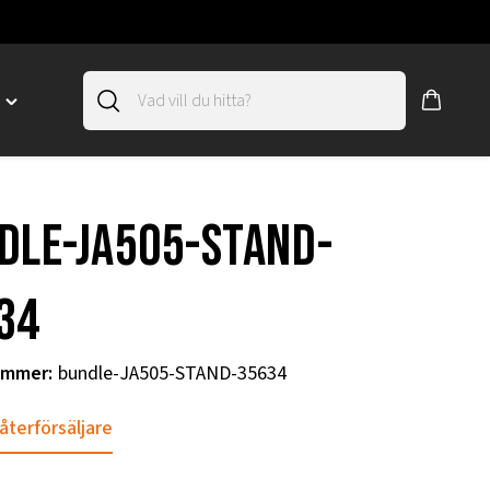
D
Toggle
"SLIRSKYDD"
menu
"
dle-JA505-STAND-
34
ummer
:
bundle-JA505-STAND-35634
 återförsäljare