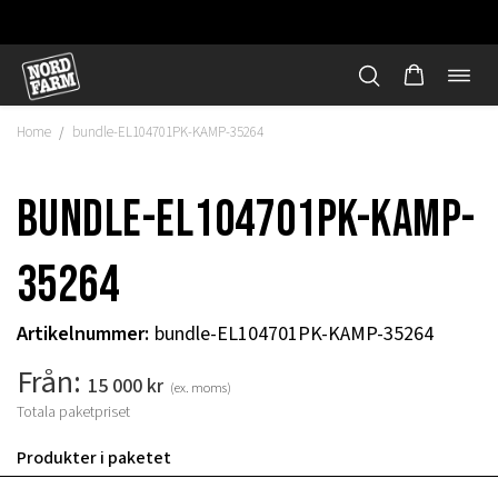
Öppn
Hoppa
navi
till
Home
bundle-EL104701PK-KAMP-35264
/
innehåll
bundle-EL104701PK-KAMP-
35264
Artikelnummer
:
bundle-EL104701PK-KAMP-35264
Från:
15 000
kr
(ex. moms)
Totala paketpriset
"
Produkter i paketet