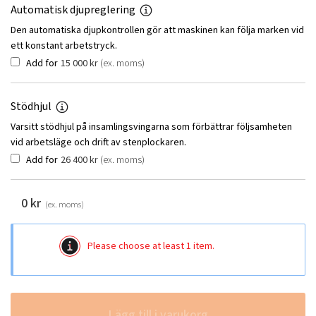
Automatisk djupreglering
Den automatiska djupkontrollen gör att maskinen kan följa marken vid
ett konstant arbetstryck.
Add for
15 000
kr
(ex. moms)
Stödhjul
Varsitt stödhjul på insamlingsvingarna som förbättrar följsamheten
vid arbetsläge och drift av stenplockaren.
Add for
26 400
kr
(ex. moms)
0
kr
(ex. moms)
Please choose at least 1 item.
Lägg till i varukorg