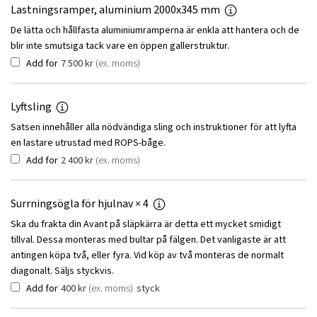
Lastningsramper, aluminium 2000x345 mm
De lätta och hållfasta aluminiumramperna är enkla att hantera och de
blir inte smutsiga tack vare en öppen gallerstruktur.
Add for
7 500
kr
(ex. moms)
Lyftsling
Satsen innehåller alla nödvändiga sling och instruktioner för att lyfta
en lastare utrustad med ROPS-båge.
Add for
2 400
kr
(ex. moms)
Surrningsögla för hjulnav
× 4
Ska du frakta din Avant på släpkärra är detta ett mycket smidigt
tillval. Dessa monteras med bultar på fälgen. Det vanligaste är att
antingen köpa två, eller fyra. Vid köp av två monteras de normalt
diagonalt. Säljs styckvis.
Add for
400
kr
(ex. moms)
styck