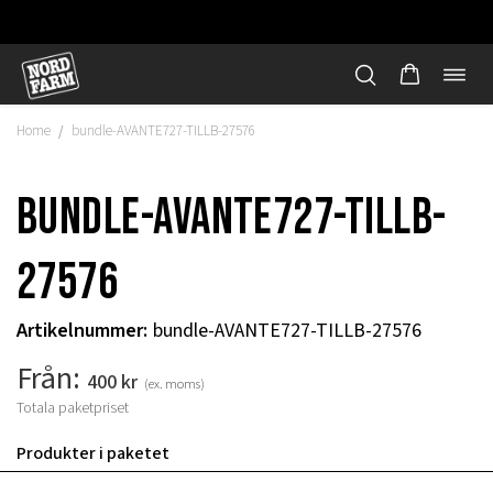
Öppn
Hoppa
navi
till
Home
bundle-AVANTE727-TILLB-27576
/
innehåll
bundle-AVANTE727-TILLB-
27576
Artikelnummer
:
bundle-AVANTE727-TILLB-27576
Från:
400
kr
(ex. moms)
Totala paketpriset
"
Produkter i paketet