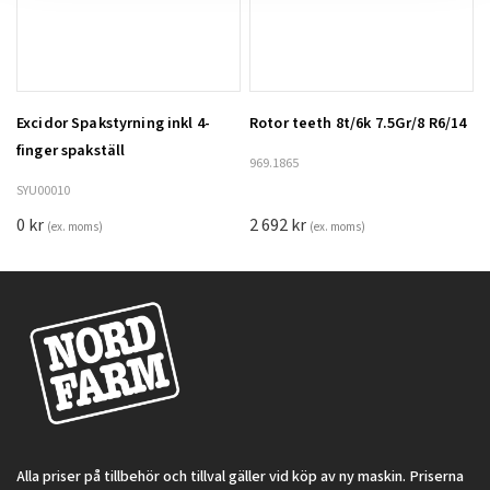
Excidor Spakstyrning inkl 4-
Rotor teeth 8t/6k 7.5Gr/8 R6/14
Lägg till i varukorg
finger spakställ
969.1865
SYU00010
0
kr
2 692
kr
(ex. moms)
(ex. moms)
Alla priser på tillbehör och tillval gäller vid köp av ny maskin. Priserna