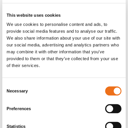
de som är närmast dig.
Visa på Google
This website uses cookies
Hitta närmaste
Maps
We use cookies to personalise content and ads, to
återförsäljare
provide social media features and to analyse our traffic.
We also share information about your use of our site with
our social media, advertising and analytics partners who
may combine it with other information that you’ve
provided to them or that they’ve collected from your use
of their services.
Relaterade
Consent
produkter
Necessary
Selection
Preferences
Statistics