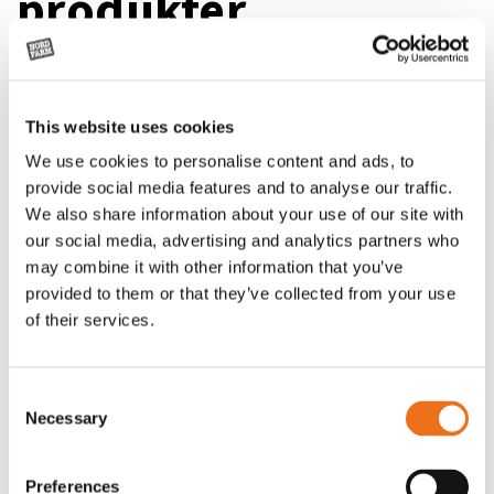
produkter
This website uses cookies
We use cookies to personalise content and ads, to
provide social media features and to analyse our traffic.
We also share information about your use of our site with
our social media, advertising and analytics partners who
may combine it with other information that you’ve
provided to them or that they’ve collected from your use
of their services.
Rotor, komplett med slagor
Grön truckknapp
Lägg till i varukorg
Consent
OR80013456G
A00220
Necessary
Selection
35 730
kr
530
kr
(ex. moms)
(ex. moms)
Preferences