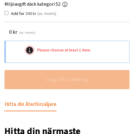
Miljöavgift däck kategori 52
Add for
500
kr
(ex. moms)
0
kr
(ex. moms)
Please choose at least 1 item.
Lägg till i varukorg
Hitta din återförsäljare
Hitta din närmaste