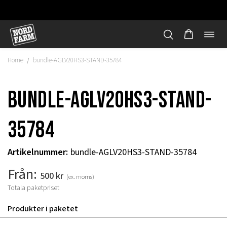
Öppn
Hoppa
navi
till
Home
bundle-AGLV20HS3-STAND-35784
/
innehåll
bundle-AGLV20HS3-STAND-
35784
Artikelnummer
:
bundle-AGLV20HS3-STAND-35784
Från:
500
kr
(ex. moms)
Totala paketpriset
"
Produkter i paketet