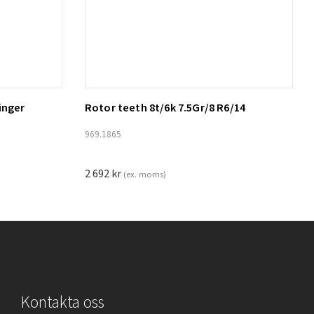
inger
Rotor teeth 8t/6k 7.5Gr/8 R6/14
Lägg till i varukorg
969.1865
2 692
kr
(ex. moms)
Kontakta oss