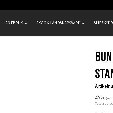
LANTBRUK
SKOG & LANDSKAPSVÅRD
SLIRSKYD
le
Toggle
Toggle
REPRENAD"
"LANTBRUK"
"SKOG
u
menu
&
LANDSKAPSVÅRD
bun
menu
STA
Artikeln
40
kr
(ex.
Totala paket