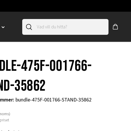
D
Toggle
"SLIRSKYDD"
menu
"
dle-475F-001766-
ND-35862
ummer
:
bundle-475F-001766-STAND-35862
 moms)
priset