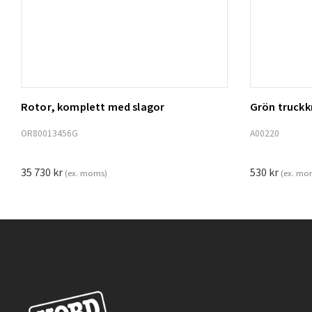
Rotor, komplett med slagor
Grön truck
Lägg t
OR80013456G
A00220
35 730
kr
530
kr
(ex. moms)
(ex. mo