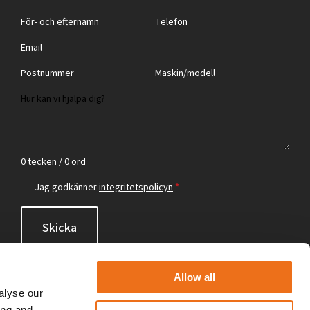
0 tecken / 0 ord
Jag godkänner
integritetspolicyn
*
Skicka
Allow all
alyse our
ing and