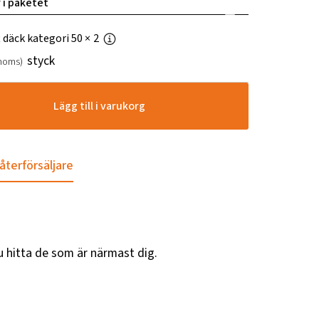
 i paketet
t däck kategori 50
× 2
styck
 moms)
Lägg till i varukorg
 återförsäljare
u hitta de som är närmast dig.