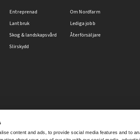
Entreprenad
Om Nordfarm
Lantbruk
Lediga jobb
Skog & landskapsvård
Återförsäljare
Slirskydd
s
ise content and ads, to provide social media features and to an
rmation about your use of our site with our social media, advertis