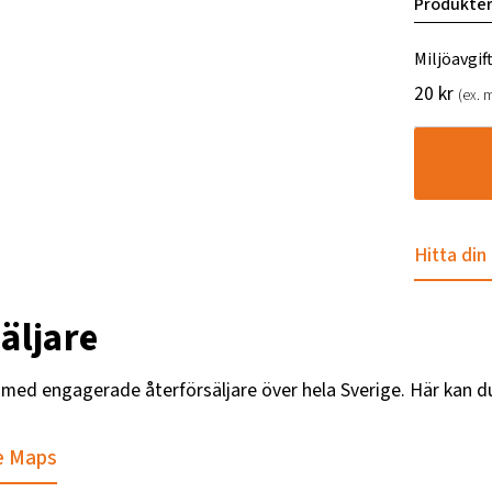
Produkter
Miljöavgif
20
kr
(ex.
Hitta din
äljare
g med engagerade återförsäljare över hela Sverige. Här kan d
e Maps