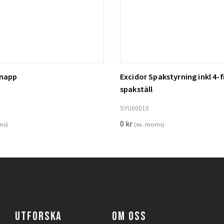
knapp
Excidor Spakstyrning inkl 4-f
ill i varukorg
Lägg till i varukorg
spakställ
SYU00010
0
kr
ms)
(ex. moms)
UTFORSKA
OM OSS