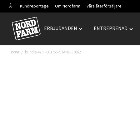
ÅF
Kundreportage
Om Nordfarm
Våra återförsäljare
ERBJUDANDEN
ENTREPRENAD
Hoppa
Toggle
Togg
till
"ERBJUDANDEN"
"ENT
innehåll
menu
men
Home
bundle-475F-001766-STAND-35862
/