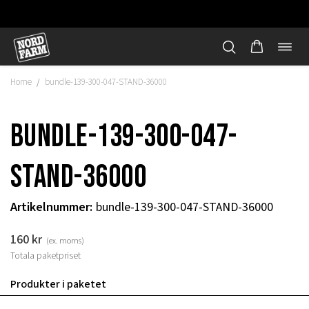
Öppn
Hoppa
navi
till
Home
bundle-139-300-047-STAND-36000
/
innehåll
bundle-139-300-047-
STAND-36000
Artikelnummer
:
bundle-139-300-047-STAND-36000
160
kr
(ex. moms)
Totala paketpriset
"
Produkter i paketet