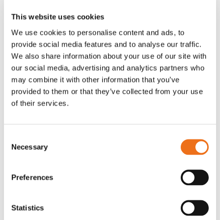
This website uses cookies
We use cookies to personalise content and ads, to
provide social media features and to analyse our traffic.
We also share information about your use of our site with
our social media, advertising and analytics partners who
may combine it with other information that you’ve
Rotor, komplett med slagor
Grön truckknapp
Lägg till i varukorg
provided to them or that they’ve collected from your use
OR80013456G
A00220
of their services.
35 730
kr
530
kr
(ex. moms)
(ex. moms)
Consent
Necessary
Selection
Preferences
Statistics