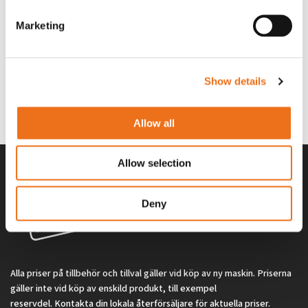
Marketing
Excidor Spakstyrning inkl 4-
Rotor teeth 8t/6k 7.5Gr/8 R6/14
Lägg till i varukorg
finger spakställ
969.1865
Show details
SYU00010
0
kr
2 692
kr
(ex. moms)
(ex. moms)
Allow all
Allow selection
Deny
Alla priser på tillbehör och tillval gäller vid köp av ny maskin. Priserna
gäller inte vid köp av enskild produkt, till exempel
reservdel. Kontakta din lokala återförsäljare för aktuella priser.