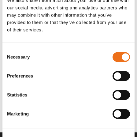
We also share information about your use of our site with
OR80013456G
A00220
our social media, advertising and analytics partners who
35 730
kr
530
kr
(ex. moms)
(ex. moms)
may combine it with other information that you’ve
provided to them or that they’ve collected from your use
of their services.
Consent
Necessary
Selection
Preferences
Statistics
Rotor teeth 8t/6k 7.5Gr/8 R6/14
Rotor teeth 8t/6k 0Gr/8 R6/14
Lägg till i varukorg
969.1865
969.1864
Marketing
2 692
kr
2 692
kr
(ex. moms)
(ex. moms)