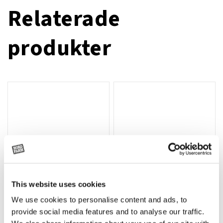
Relaterade
produkter
This website uses cookies
We use cookies to personalise content and ads, to
Rotor, komplett med slagor
Grön truckknapp
Lägg till i varukorg
provide social media features and to analyse our traffic.