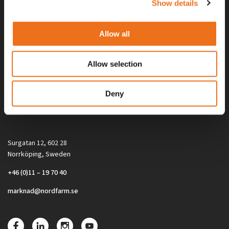
Show details
Allow all
Allow selection
Alla priser på tillbehör och tillval gäller vid köp av ny maskin. Priserna
Deny
gäller inte vid köp av enskild produkt, till exempel
reservdel. Kontakta din lokala återförsäljare för aktuella priser.
Surgatan 12, 602 28
Norrköping, Sweden
+46 (0)11 – 19 70 40
marknad@nordfarm.se