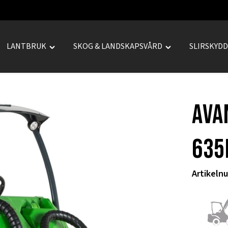
LANTBRUK
SKOG & LANDSKAPSVÅRD
SLIRSKYD
le
Toggle
Toggle
REPRENAD"
"LANTBRUK"
"SKOG
u
menu
&
LANDSKAPSVÅRD
Ava
menu
635
Artikeln