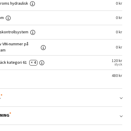
roms hydraulisk
0
kr
om
0
kr
gskontrollsystem
0
kr
av VIN-nummer på
0
kr
ram
120
kr
däck kategori 61
× 4
styck
480
kr
L
VNING