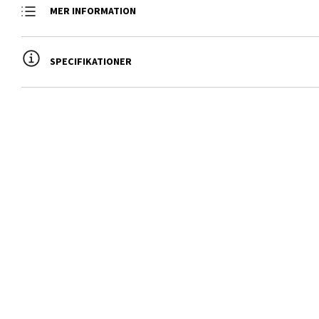
MER INFORMATION
SPECIFIKATIONER
Namn
Arbetstryck max., bar
Bredd med standardhjul, mm
Bränsle
Bultar antal/fälg
5
Dragkraft, kp
Extern hydr, ant. pumpar/lit/m