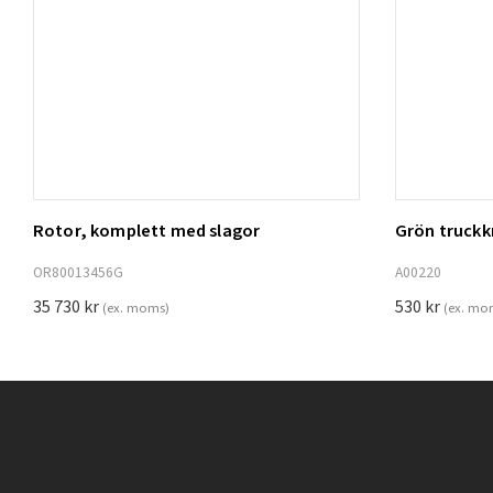
Rotor, komplett med slagor
Grön truck
Lägg t
OR80013456G
A00220
35 730
kr
530
kr
(ex. moms)
(ex. mo