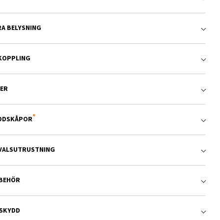
RA BELYSNING
KOPPLING
TER
DDSKÅPOR
LVALSUTRUSTNING
LBEHÖR
RSKYDD