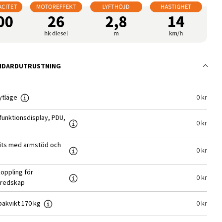
NDARDUTRUSTNING
ytläge
0
kr
ifunktionsdisplay, PDU,
0
kr
sits med armstöd och
0
kr
koppling för
0
kr
 redskap
bakvikt 170 kg
0
kr