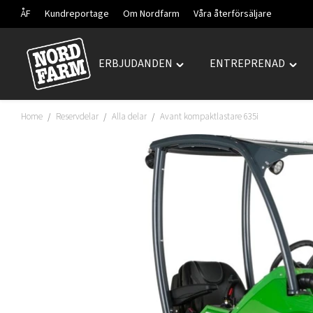
ÅF
Kundreportage
Om Nordfarm
Våra återförsäljare
ERBJUDANDEN
ENTREPRENAD
Hoppa
Toggle
Togg
till
"ERBJUDANDEN"
"ENT
innehåll
menu
men
Home
Reservdelar
Alla delar
Avant kompaktlastare 635i
/
/
/