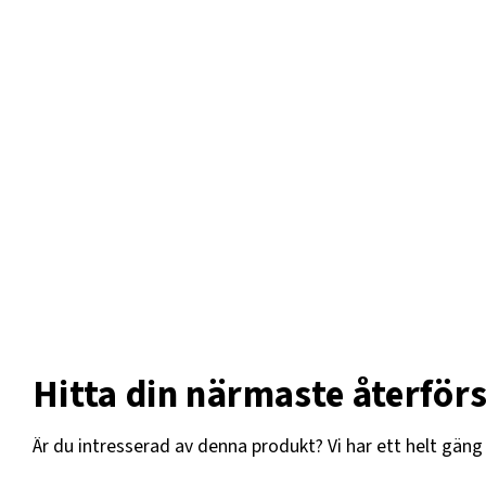
Motor, miljöklassning
d
Motor
Hjulstorlek
Motoreffekt, HK
26×12.00-12 och 320/6012*
Oljekylare för hydraulik
Sits
Teleskoputskjut
Hitta din närmaste återförs
Transmission
Vikt, kg
Är du intresserad av denna produkt? Vi har ett helt gän
Överhäng från bakaxel, mm