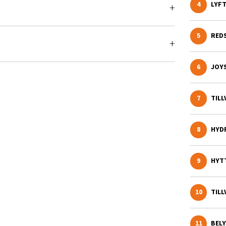
4
LYF
5
RED
6
JOY
Värde
200
7
TIL
1290
8
HYD
Diesel/HVO
 st
9
HYT
1200
10
TIL
2/66
11
BEL