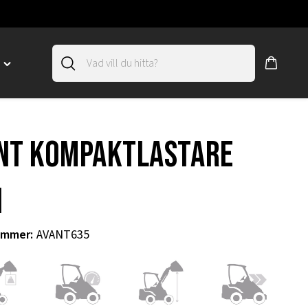
D
Toggle
"SLIRSKYDD"
menu
"
nt kompaktlastare
i
ummer
:
AVANT635