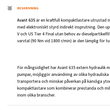
BESKRIVNING
Avant 635
är en kraftfull kompaktlastare utrustad
med elektroniskt styrd indirekt insprutning. Den 
V och US Tier 4 Final utan behov av dieselpartikel
varvtal (90 Nm vid 1800 r/min) är den lämplig för t
För mångsidighet har Avant 635 extern hydraulik me
pumpar, möjliggör användning av olika hydrauliska t
transportera och minskar påverkan på känsliga ytor
kompaktlastare som kombinerar prestanda och miljö
inom olika branscher.