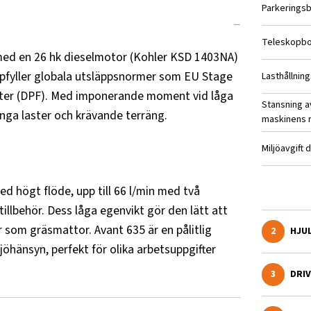
Parkeringsb
Teleskopb
 med en 26 hk dieselmotor (Kohler KSD 1403NA)
uppfyller globala utsläppsnormer som EU Stage
Lasthållnin
filter (DPF). Med imponerande moment vid låga
Stansning 
unga laster och krävande terräng.
maskinens 
Miljöavgift 
d högt flöde, upp till 66 l/min med två
illbehör. Dess låga egenvikt gör den lätt att
 som gräsmattor. Avant 635 är en pålitlig
2
HJU
hänsyn, perfekt för olika arbetsuppgifter
3
DRI