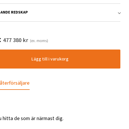
SANDE REDSKAP
:
477 380
kr
(ex. moms)
Lägg till i varukorg
 återförsäljare
u hitta de som är närmast dig.