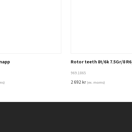
knapp
Rotor teeth 8t/6k 7.5Gr/8 R6
ill i varukorg
Lägg till i varukorg
969.1865
2 692
kr
ms)
(ex. moms)