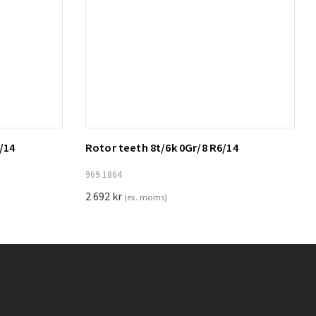
/14
Rotor teeth 8t/6k 0Gr/8 R6/14
Lägg till i varukorg
969.1864
2 692
kr
(ex. moms)