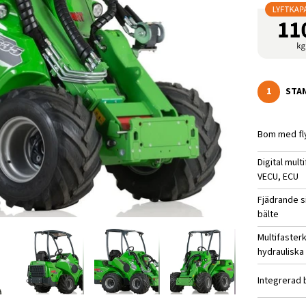
1
STA
Bom med fl
Digital mult
VECU, ECU
Fjädrande 
bälte
Multifaster
hydrauliska
Integrerad 