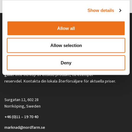
2 692
kr
2 692
kr
(ex. moms)
(ex. moms)
Show details
Allow all
Allow selection
Deny
Alla priser på tillbehör och tillval gäller vid köp av ny maskin. Priserna
gäller inte vid köp av enskild produkt, till exempel
reservdel. Kontakta din lokala återförsäljare för aktuella priser.
Surgatan 12, 602 28
Norrköping, Sweden
+46 (0)11 – 19 70 40
marknad@nordfarm.se