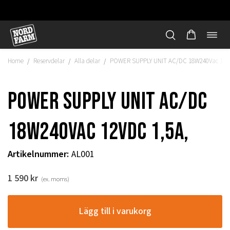
Öppn
Hoppa
navi
till
Home
Reservdelar
Alla delar
POWER SUPPLY UNIT AC/DC 18W240Vac 12Vdc
/
/
/
innehåll
POWER SUPPLY UNIT AC/DC
18W240Vac 12Vdc 1,5A,
Artikelnummer
:
AL001
1 590
kr
(ex. moms)
"
Lägg till i varukorg