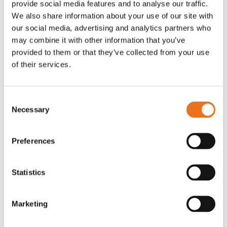
provide social media features and to analyse our traffic.
Rotor, komplett med slagor
Grön truckknapp
We also share information about your use of our site with
Lägg till i varukorg
our social media, advertising and analytics partners who
OR80013456G
A00220
may combine it with other information that you’ve
35 730
kr
530
kr
(ex. moms)
(ex. moms)
provided to them or that they’ve collected from your use
of their services.
Consent
Necessary
Selection
Preferences
Statistics
Rotor teeth 8t/6k 7.5Gr/8 R6/14
Rotor teeth 8t/6k 0Gr/8 R6/14
Lägg till i varukorg
Marketing
969.1865
969.1864