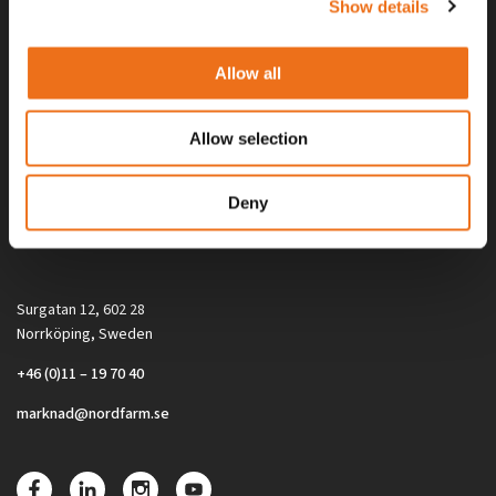
Show details
Allow all
Allow selection
Alla priser på tillbehör och tillval gäller vid köp av ny maskin. Priserna
Deny
gäller inte vid köp av enskild produkt, till exempel
reservdel. Kontakta din lokala återförsäljare för aktuella priser.
Surgatan 12, 602 28
Norrköping, Sweden
+46 (0)11 – 19 70 40
marknad@nordfarm.se