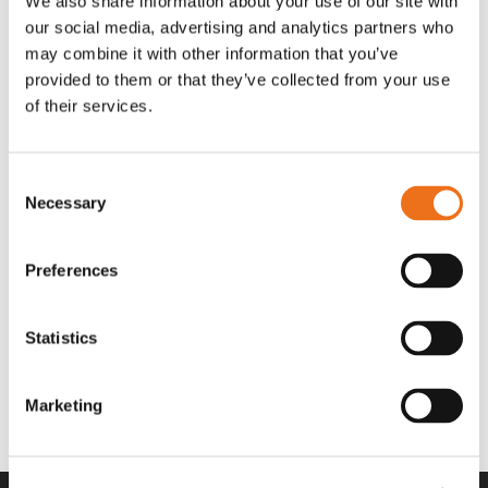
We also share information about your use of our site with
OR80013456G
A00220
our social media, advertising and analytics partners who
35 730
kr
530
kr
(ex. moms)
(ex. moms)
may combine it with other information that you’ve
provided to them or that they’ve collected from your use
of their services.
Consent
Necessary
Selection
Preferences
Statistics
Rotor teeth 8t/6k 7.5Gr/8 R6/14
Rotor teeth 8t/6k 0Gr/8 R6/14
Lägg till i varukorg
969.1865
969.1864
Marketing
2 692
kr
2 692
kr
(ex. moms)
(ex. moms)