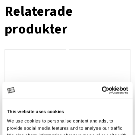
Relaterade
produkter
This website uses cookies
We use cookies to personalise content and ads, to
Rotor, komplett med slagor
Grön truckknapp
Lägg till i varukorg
provide social media features and to analyse our traffic.