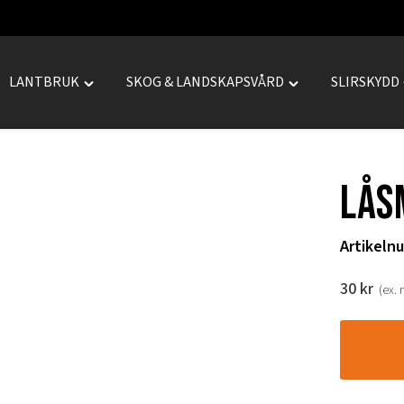
LANTBRUK
SKOG & LANDSKAPSVÅRD
SLIRSKYDD
le
Toggle
Toggle
REPRENAD"
"LANTBRUK"
"SKOG
menu
&
LANDSKAPSVÅRD
Lås
menu
Artikeln
30
kr
(ex.