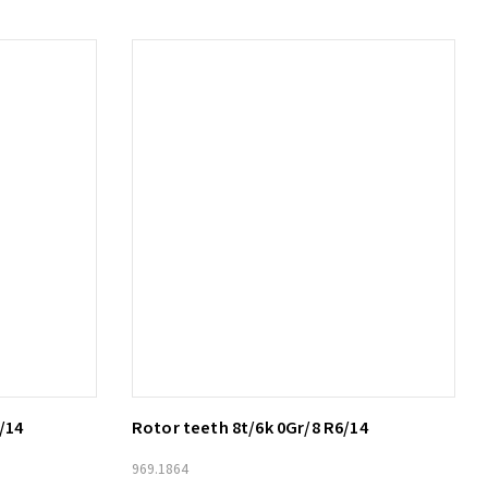
/14
Rotor teeth 8t/6k 0Gr/8 R6/14
Lägg till i varukorg
969.1864