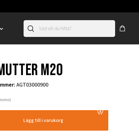
Toggle
"SLIRSKYDD"
menu
"
mutter M20
ummer
:
AGT03000900
 moms)
Lägg till i varukorg