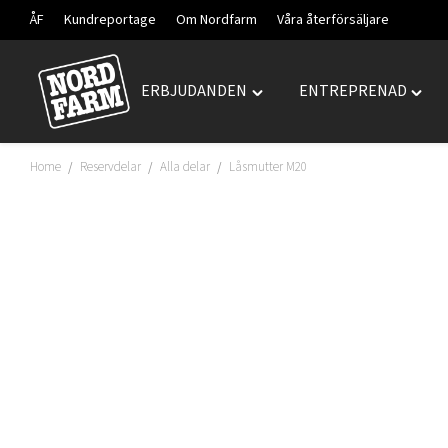
ÅF
Kundreportage
Om Nordfarm
Våra återförsäljare
ERBJUDANDEN
ENTREPRENAD
Hoppa
Toggle
Togg
till
"ERBJUDANDEN"
"ENT
innehåll
menu
menu
Home
Reservdelar
Alla delar
Låsmutter M20
/
/
/