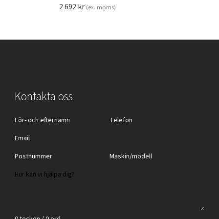
2 692
kr
(ex. moms)
Kontakta oss