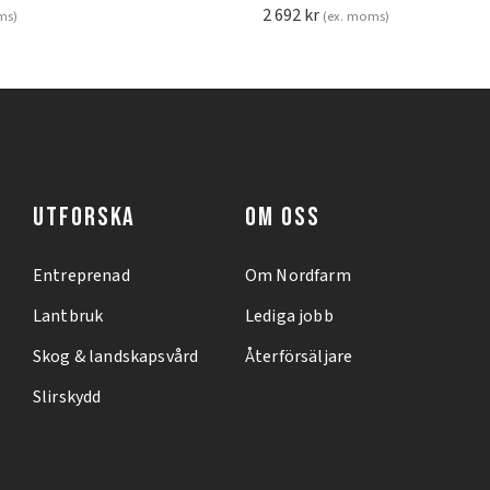
2 692
kr
ms)
(ex. moms)
UTFORSKA
OM OSS
Entreprenad
Om Nordfarm
Lantbruk
Lediga jobb
Skog & landskapsvård
Återförsäljare
Slirskydd