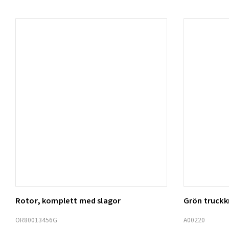
Rotor, komplett med slagor
Grön truck
Lägg t
OR80013456G
A00220