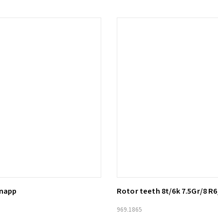
knapp
Rotor teeth 8t/6k 7.5Gr/8 R6
ill i varukorg
Lägg till i varukorg
969.1865