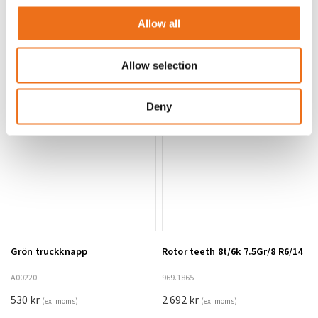
produkter
Allow all
Allow selection
Deny
Grön truckknapp
Rotor teeth 8t/6k 7.5Gr/8 R6/14
Lägg till i varukorg
A00220
969.1865
530
kr
2 692
kr
(ex. moms)
(ex. moms)