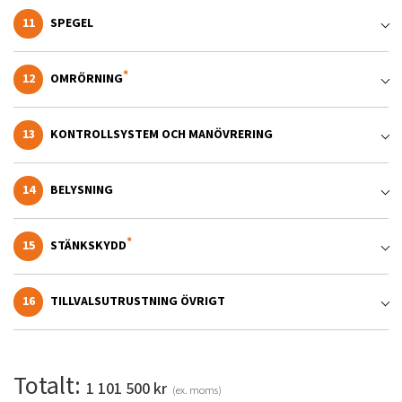
11
SPEGEL
12
OMRÖRNING
13
KONTROLLSYSTEM OCH MANÖVRERING
14
BELYSNING
15
STÄNKSKYDD
16
TILLVALSUTRUSTNING ÖVRIGT
Totalt:
1 101 500
kr
(ex. moms)