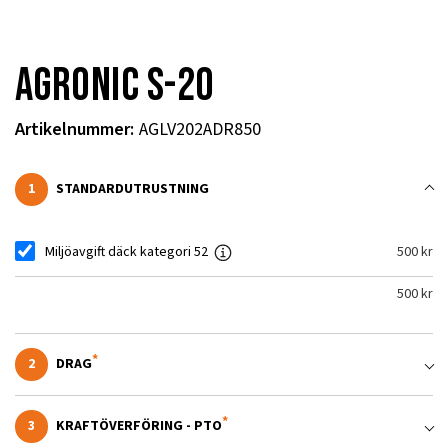
Agronic S-20
Artikelnummer
:
AGLV202ADR850
1
STANDARDUTRUSTNING
Miljöavgift däck kategori 52
Add for
500
kr
500
kr
2
DRAG
3
KRAFTÖVERFÖRING - PTO