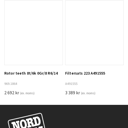
Rotor teeth 8t/6k 0Gr/8 R6/14
Filtersats 223 A491555
Lägg till i varukorg
969.1864
A491555
2 692
kr
3 389
kr
(ex. moms)
(ex. moms)