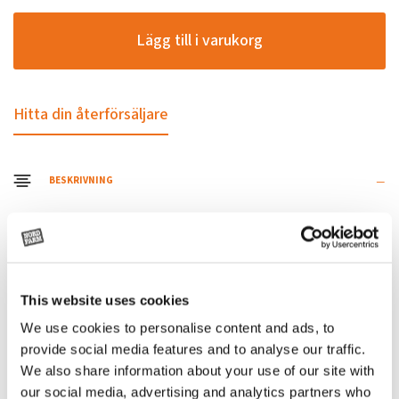
Lägg till i varukorg
Hitta din återförsäljare
BESKRIVNING
Agronic S-20 är en flytgödselspridare som har boggi-axel
med följande styrning och mekanisk fjädring. Kapacitet
20m³.
This website uses cookies
We use cookies to personalise content and ads, to
SPECIFIKATIONER
provide social media features and to analyse our traffic.
We also share information about your use of our site with
Namn
Värde
our social media, advertising and analytics partners who