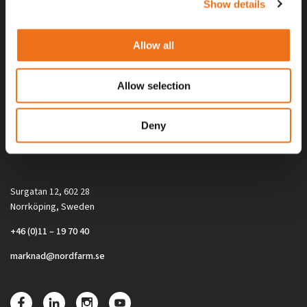
Show details
Allow all
Allow selection
Alla priser på tillbehör och tillval gäller vid köp av ny maskin. Priserna
Deny
gäller inte vid köp av enskild produkt, till exempel
reservdel. Kontakta din lokala återförsäljare för aktuella priser.
Surgatan 12, 602 28
Norrköping, Sweden
+46 (0)11 – 19 70 40
marknad@nordfarm.se