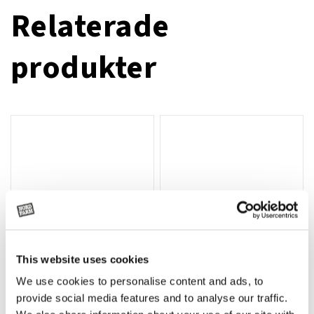
Relaterade
produkter
This website uses cookies
We use cookies to personalise content and ads, to
Rotor, komplett med slagor
Grön truckknapp
Lägg till i varukorg
provide social media features and to analyse our traffic.