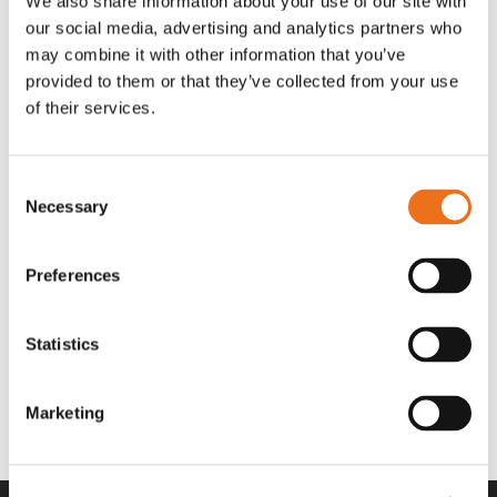
We also share information about your use of our site with
OR80013456G
A00220
our social media, advertising and analytics partners who
35 730
kr
530
kr
(ex. moms)
(ex. moms)
may combine it with other information that you’ve
provided to them or that they’ve collected from your use
of their services.
Consent
Necessary
Selection
Preferences
Statistics
Rotor teeth 8t/6k 7.5Gr/8 R6/14
Rotor teeth 8t/6k 0Gr/8 R6/14
Lägg till i varukorg
969.1865
969.1864
Marketing
2 692
kr
2 692
kr
(ex. moms)
(ex. moms)