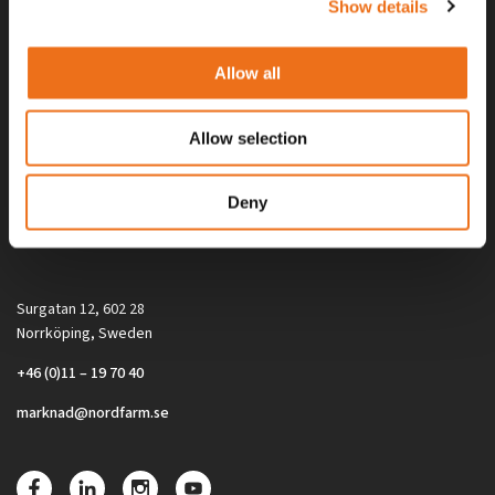
Show details
Allow all
Allow selection
Alla priser på tillbehör och tillval gäller vid köp av ny maskin. Priserna
Deny
gäller inte vid köp av enskild produkt, till exempel
reservdel. Kontakta din lokala återförsäljare för aktuella priser.
Surgatan 12, 602 28
Norrköping, Sweden
+46 (0)11 – 19 70 40
marknad@nordfarm.se