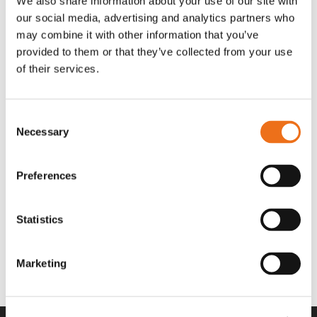
We also share information about your use of our site with
OR80013456G
A00220
our social media, advertising and analytics partners who
35 730
kr
530
kr
(ex. moms)
(ex. moms)
may combine it with other information that you’ve
provided to them or that they’ve collected from your use
of their services.
Consent
Necessary
Selection
Preferences
Statistics
Rotor teeth 8t/6k 7.5Gr/8 R6/14
Rotor teeth 8t/6k 0Gr/8 R6/14
Lägg till i varukorg
969.1865
969.1864
Marketing
2 692
kr
2 692
kr
(ex. moms)
(ex. moms)