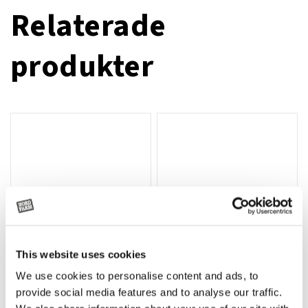
Relaterade
produkter
This website uses cookies
We use cookies to personalise content and ads, to
Rotor, komplett med slagor
Grön truckknapp
Lägg till i varukorg
provide social media features and to analyse our traffic.