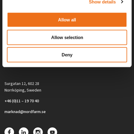
Show details
Allow all
Allow selection
Alla priser på tillbehör och tillval gäller vid köp av ny maskin. Priserna
Deny
gäller inte vid köp av enskild produkt, till exempel
reservdel. Kontakta din lokala återförsäljare för aktuella priser.
Surgatan 12, 602 28
Norrköping, Sweden
+46 (0)11 – 19 70 40
marknad@nordfarm.se