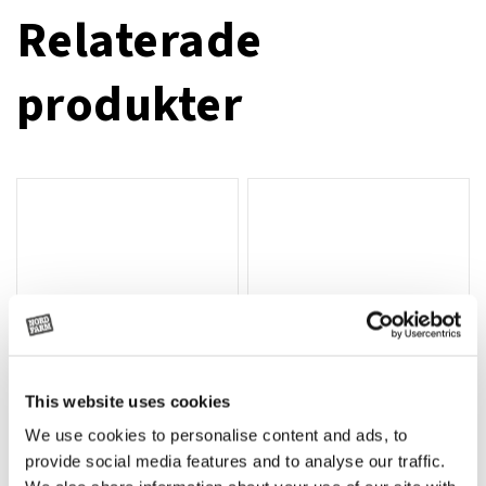
Relaterade
produkter
This website uses cookies
We use cookies to personalise content and ads, to
Rotor, komplett med slagor
Grön truckknapp
Lägg till i varukorg
provide social media features and to analyse our traffic.