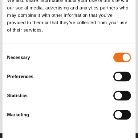
We also share information about your use of our site with
OR80013456G
A00220
our social media, advertising and analytics partners who
35 730
kr
530
kr
(ex. moms)
(ex. moms)
may combine it with other information that you’ve
provided to them or that they’ve collected from your use
of their services.
Consent
Necessary
Selection
Preferences
Statistics
Rotor teeth 8t/6k 7.5Gr/8 R6/14
Rotor teeth 8t/6k 0Gr/8 R6/14
Lägg till i varukorg
969.1865
969.1864
Marketing
2 692
kr
2 692
kr
(ex. moms)
(ex. moms)