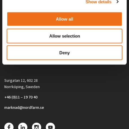
Show details
Allow all
Allow selection
Alla priser på tillbehör och tillval gäller vid köp av ny maskin. Priserna
Deny
gäller inte vid köp av enskild produkt, till exempel
reservdel. Kontakta din lokala återförsäljare för aktuella priser.
Surgatan 12, 602 28
Norrköping, Sweden
+46 (0)11 – 19 70 40
marknad@nordfarm.se