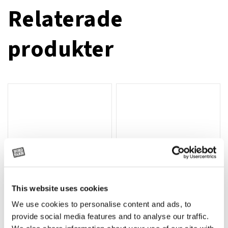
Relaterade
produkter
This website uses cookies
We use cookies to personalise content and ads, to
Rotor, komplett med slagor
Grön truckknapp
Lägg till i varukorg
provide social media features and to analyse our traffic.