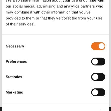
We also share information about your use of our site with
OR80013456G
A00220
our social media, advertising and analytics partners who
35 730
kr
530
kr
(ex. moms)
(ex. moms)
may combine it with other information that you’ve
provided to them or that they’ve collected from your use
of their services.
Consent
Necessary
Selection
Preferences
Statistics
Rotor teeth 8t/6k 7.5Gr/8 R6/14
Rotor teeth 8t/6k 0Gr/8 R6/14
Lägg till i varukorg
969.1865
969.1864
Marketing
2 692
kr
2 692
kr
(ex. moms)
(ex. moms)