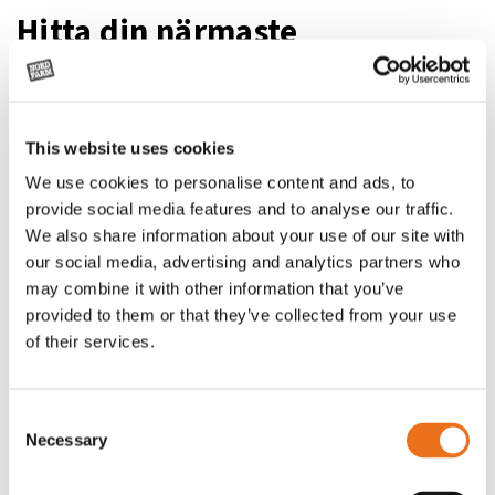
Hitta din närmaste
återförsäljare
Är du intresserad av denna produkt? Vi har ett helt gäng med
engagerade återförsäljare över hela Sverige. Här kan du hitta
This website uses cookies
de som är närmast dig.
We use cookies to personalise content and ads, to
provide social media features and to analyse our traffic.
We also share information about your use of our site with
Visa på Google
Hitta närmaste
our social media, advertising and analytics partners who
Maps
återförsäljare
may combine it with other information that you’ve
provided to them or that they’ve collected from your use
of their services.
Consent
Necessary
Selection
Relaterade