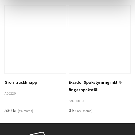
Grön truckknapp
Excidor Spakstyrning inkl 4-
Lägg till i varukorg
finger spakställ
A00220
SYU00010
530
kr
0
kr
(ex. moms)
(ex. moms)