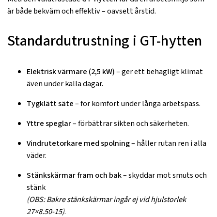
är både bekväm och effektiv – oavsett årstid.
Standardutrustning i GT-hytten
Elektrisk värmare (2,5 kW)
– ger ett behagligt klimat
även under kalla dagar.
Tygklätt säte
– för komfort under långa arbetspass.
Yttre speglar
– förbättrar sikten och säkerheten.
Vindrutetorkare med spolning
– håller rutan ren i alla
väder.
Stänkskärmar fram och bak
– skyddar mot smuts och
stänk
(OBS: Bakre stänkskärmar ingår ej vid hjulstorlek
27×8.50-15)
.