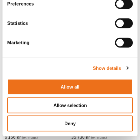
Preferences
produkter
Statistics
Marketing
Show details
Allow all
Allow selection
Kolvstång
Rotor, komplett med slagor
Lägg till i varukorg
Deny
SY13285591
OR80013456G
6 156
kr
35 730
kr
(ex. moms)
(ex. moms)