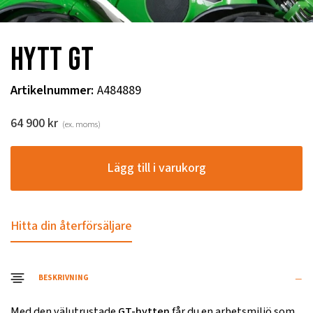
Hytt GT
Artikelnummer
:
A484889
64 900
kr
(ex. moms)
Lägg till i varukorg
Hitta din återförsäljare
BESKRIVNING
Med den välutrustade
GT-hytten
får du en arbetsmiljö som