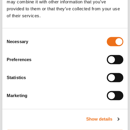
may combine it with other information that you’ve
Rotor, komplett med slagor
Grön truckknapp
provided to them or that they’ve collected from your use
Lägg till i varukorg
of their services.
OR80013456G
A00220
35 730
kr
530
kr
(ex. moms)
(ex. moms)
Consent
Necessary
Selection
Preferences
Statistics
Marketing
Rotor teeth 8t/6k 7.5Gr/8 R6/14
Rotor teeth 8t/6k 0Gr/8 R6/14
Lägg till i varukorg
Show details
969.1865
969.1864