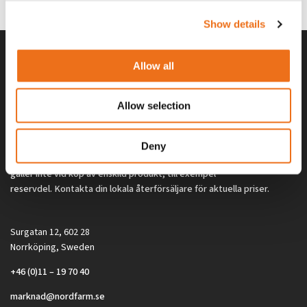
2 692
kr
2 692
kr
(ex. moms)
(ex. moms)
Show details
Allow all
Allow selection
Deny
Alla priser på tillbehör och tillval gäller vid köp av ny maskin. Priserna
gäller inte vid köp av enskild produkt, till exempel
reservdel. Kontakta din lokala återförsäljare för aktuella priser.
Surgatan 12, 602 28
Norrköping, Sweden
+46 (0)11 – 19 70 40
marknad@nordfarm.se