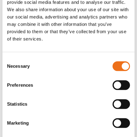
provide social media features and to analyse our traffic.
Rotor, komplett med slagor
Grön truckknapp
We also share information about your use of our site with
Lägg till i varukorg
our social media, advertising and analytics partners who
OR80013456G
A00220
may combine it with other information that you’ve
35 730
kr
530
kr
(ex. moms)
(ex. moms)
provided to them or that they’ve collected from your use
of their services.
Consent
Necessary
Selection
Preferences
Statistics
Rotor teeth 8t/6k 7.5Gr/8 R6/14
Rotor teeth 8t/6k 0Gr/8 R6/14
Lägg till i varukorg
Marketing
969.1865
969.1864