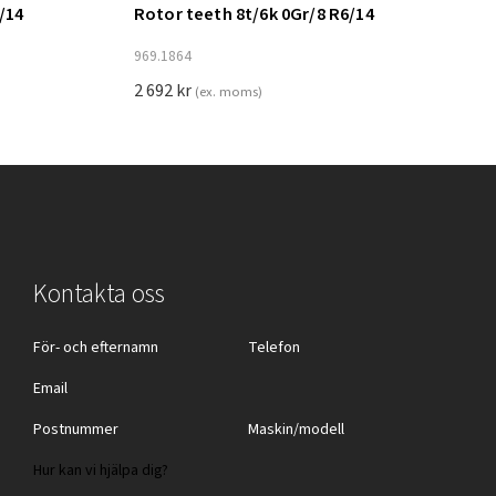
/14
Rotor teeth 8t/6k 0Gr/8 R6/14
Lägg till i varukorg
969.1864
2 692
kr
(ex. moms)
Kontakta oss