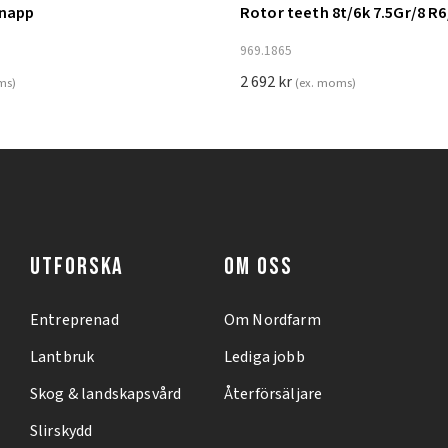
knapp
Rotor teeth 8t/6k 7.5Gr/8 R6
ill i varukorg
Lägg till i varukorg
969.1865
2 692
kr
ms)
(ex. moms)
UTFORSKA
OM OSS
Entreprenad
Om Nordfarm
Lantbruk
Lediga jobb
Skog & landskapsvård
Återförsäljare
Slirskydd