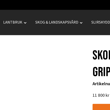
LANTBRUK
SKOG & LANDSKAPSVÅRD
SLIRSKYD
le
Toggle
Toggle
REPRENAD"
"LANTBRUK"
"SKOG
u
menu
&
LANDSKAPSVÅRD
Sko
menu
gri
Artikeln
11 800
kr