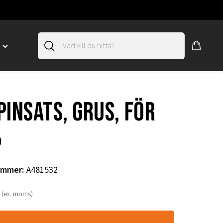
D
Toggle
"SLIRSKYDD"
menu
"
pinsats, grus, för
p
ummer
:
A481532
(ex. moms)