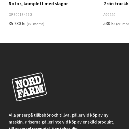
Rotor, komplett med slagor
Grön truck
Lägg t
OR80013456G
A00220
35 730
kr
530
kr
(ex. moms)
(ex. mo
Alla priser på tillbehör och tillval gäller vid köp av ny
maskin. Priserna gäller inte vid köp av enskild produkt,
till exempel reservdel. Kontakta din