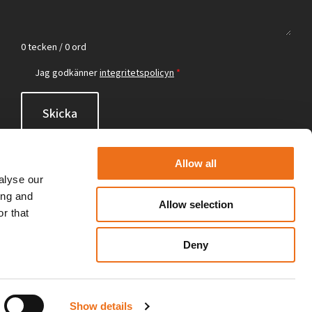
0 tecken / 0 ord
Jag godkänner
integritetspolicyn
*
Skicka
Allow all
alyse our
ing and
Allow selection
r that
Deny
Show details