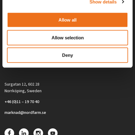
Show details
Allow all
Allow selection
Alla priser på tillbehör och tillval gäller vid köp av ny maskin. Priserna
Deny
gäller inte vid köp av enskild produkt, till exempel
reservdel. Kontakta din lokala återförsäljare för aktuella priser.
Surgatan 12, 602 28
Norrköping, Sweden
+46 (0)11 – 19 70 40
marknad@nordfarm.se