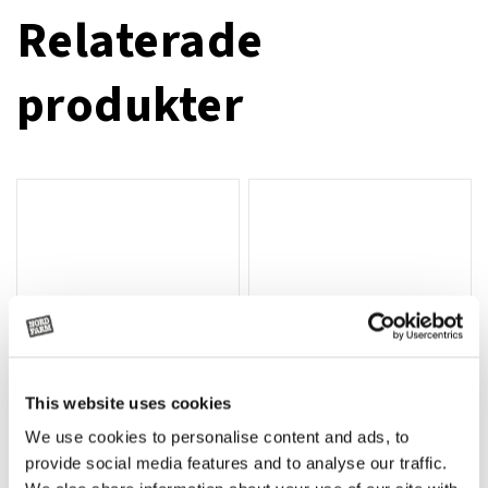
Relaterade
produkter
This website uses cookies
We use cookies to personalise content and ads, to
Rotor, komplett med slagor
Grön truckknapp
Lägg till i varukorg
provide social media features and to analyse our traffic.