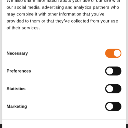
We also share information about your use of our site with
OR80013456G
A00220
our social media, advertising and analytics partners who
35 730
kr
530
kr
(ex. moms)
(ex. moms)
may combine it with other information that you’ve
provided to them or that they’ve collected from your use
of their services.
Consent
Necessary
Selection
Preferences
Statistics
Rotor teeth 8t/6k 7.5Gr/8 R6/14
Rotor teeth 8t/6k 0Gr/8 R6/14
Lägg till i varukorg
969.1865
969.1864
Marketing
2 692
kr
2 692
kr
(ex. moms)
(ex. moms)