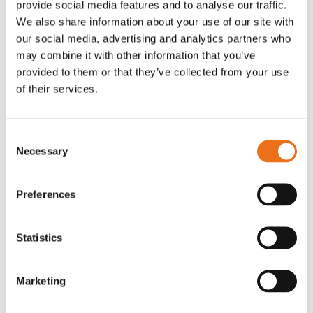
provide social media features and to analyse our traffic.
Rotor, komplett med slagor
Grön truckknapp
We also share information about your use of our site with
Lägg till i varukorg
our social media, advertising and analytics partners who
OR80013456G
A00220
may combine it with other information that you’ve
35 730
kr
530
kr
(ex. moms)
(ex. moms)
provided to them or that they’ve collected from your use
of their services.
Consent
Necessary
Selection
Preferences
Statistics
Rotor teeth 8t/6k 7.5Gr/8 R6/14
Rotor teeth 8t/6k 0Gr/8 R6/14
Lägg till i varukorg
Marketing
969.1865
969.1864