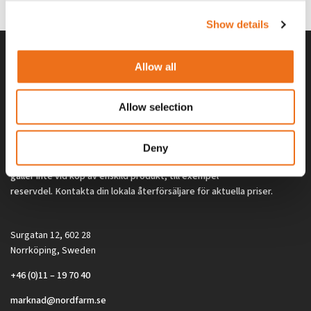
2 692
kr
2 692
kr
(ex. moms)
(ex. moms)
Show details
Allow all
Allow selection
Deny
Alla priser på tillbehör och tillval gäller vid köp av ny maskin. Priserna
gäller inte vid köp av enskild produkt, till exempel
reservdel. Kontakta din lokala återförsäljare för aktuella priser.
Surgatan 12, 602 28
Norrköping, Sweden
+46 (0)11 – 19 70 40
marknad@nordfarm.se