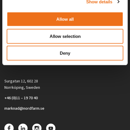
Show details
Allow all
Allow selection
Alla priser på tillbehör och tillval gäller vid köp av ny maskin. Priserna
Deny
gäller inte vid köp av enskild produkt, till exempel
reservdel. Kontakta din lokala återförsäljare för aktuella priser.
Surgatan 12, 602 28
Norrköping, Sweden
+46 (0)11 – 19 70 40
marknad@nordfarm.se