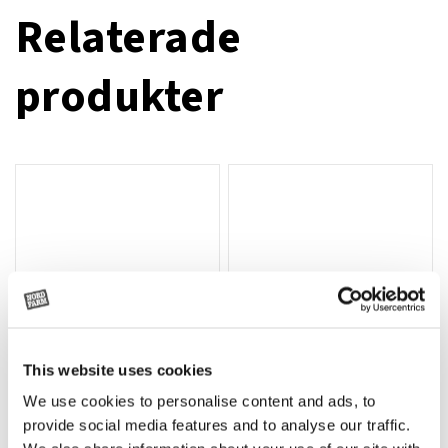
Relaterade
produkter
This website uses cookies
We use cookies to personalise content and ads, to
Rotor, komplett med slagor
Grön truckknapp
Lägg till i varukorg
provide social media features and to analyse our traffic.