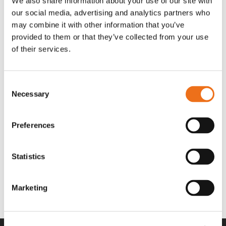
We also share information about your use of our site with
OR80013456G
A00220
our social media, advertising and analytics partners who
35 730
kr
530
kr
(ex. moms)
(ex. moms)
may combine it with other information that you’ve
provided to them or that they’ve collected from your use
of their services.
Consent
Necessary
Selection
Preferences
Statistics
Rotor teeth 8t/6k 7.5Gr/8 R6/14
Rotor teeth 8t/6k 0Gr/8 R6/14
Lägg till i varukorg
969.1865
969.1864
Marketing
2 692
kr
2 692
kr
(ex. moms)
(ex. moms)