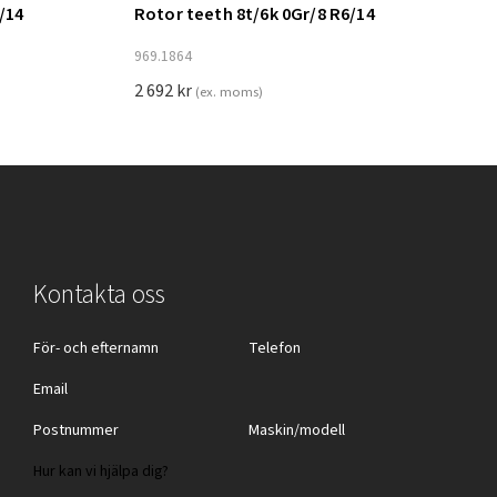
/14
Rotor teeth 8t/6k 0Gr/8 R6/14
Lägg till i varukorg
969.1864
2 692
kr
(ex. moms)
Kontakta oss