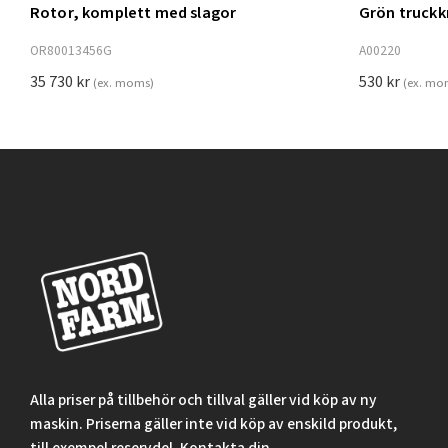
Rotor, komplett med slagor
Grön truck
Lägg t
OR80013456G
A00220
35 730
kr
530
kr
(ex. moms)
(ex. mo
Alla priser på tillbehör och tillval gäller vid köp av ny
maskin. Priserna gäller inte vid köp av enskild produkt,
till exempel reservdel. Kontakta din