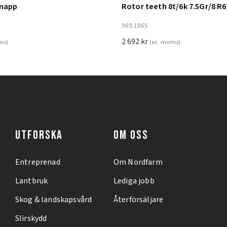
knapp
Rotor teeth 8t/6k 7.5Gr/8 R6
ill i varukorg
Lägg till i varukorg
969.1865
2 692
kr
ms)
(ex. moms)
UTFORSKA
OM OSS
Entreprenad
Om Nordfarm
Lantbruk
Lediga jobb
Skog & landskapsvård
Återförsäljare
Slirskydd