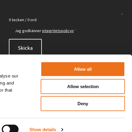
0 tecken / 0 ord
Jag godkänner
integritetspolicyn
*
Skicka
Allow all
alyse our
ing and
Allow selection
r that
Deny
Show details