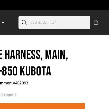
D
Toggle
"SLIRSKYDD"
menu
"
E HARNESS, MAIN,
-850 KUBOTA
ummer
:
A467993
(ex. moms)