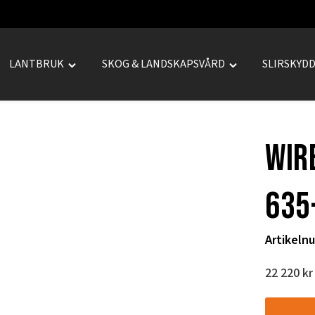
LANTBRUK
SKOG & LANDSKAPSVÅRD
SLIRSKYD
le
Toggle
Toggle
REPRENAD"
"LANTBRUK"
"SKOG
u
menu
&
LANDSKAPSVÅRD
WIR
menu
635
Artikeln
22 220
kr