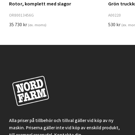
Rotor, komplett med slagor
Grön truck
Lägg t
OR80013456G
A00220
35 730
kr
530
kr
(ex. moms)
(ex. mo
Alla priser på tillbehör och tillval gäller vid köp av ny
maskin. Priserna gäller inte vid köp av enskild produkt,
till exempel reservdel. Kontakta din