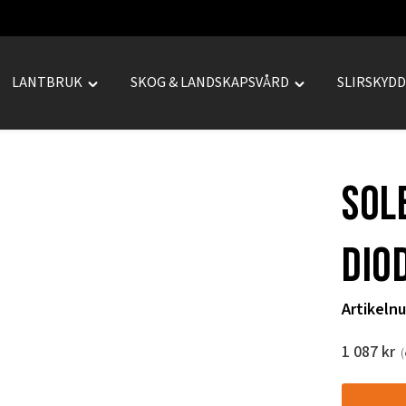
LANTBRUK
SKOG & LANDSKAPSVÅRD
SLIRSKYD
le
Toggle
Toggle
REPRENAD"
"LANTBRUK"
"SKOG
u
menu
&
LANDSKAPSVÅRD
SOL
menu
DIO
Artikeln
1 087
kr