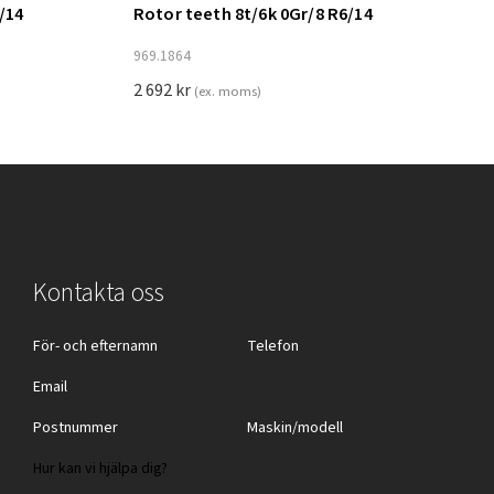
/14
Rotor teeth 8t/6k 0Gr/8 R6/14
Lägg till i varukorg
969.1864
2 692
kr
(ex. moms)
Kontakta oss