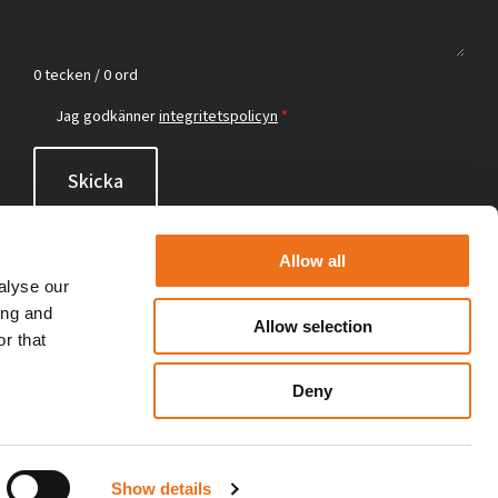
0 tecken / 0 ord
Jag godkänner
integritetspolicyn
*
Skicka
Allow all
alyse our
ing and
Allow selection
r that
Deny
Show details