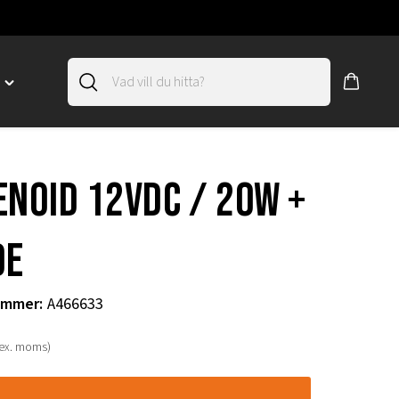
D
Toggle
"SLIRSKYDD"
menu
"
ENOID 12VDC / 20W +
DE
ummer
:
A466633
(ex. moms)