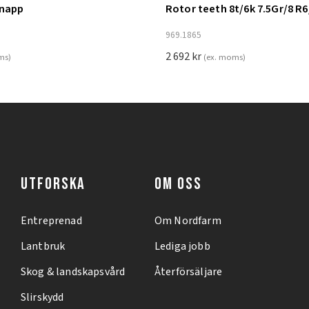
knapp
Rotor teeth 8t/6k 7.5Gr/8 R6
ill i varukorg
Lägg till i varukorg
969.1865
2 692
kr
ms)
(ex. moms)
UTFORSKA
OM OSS
Entreprenad
Om Nordfarm
Lantbruk
Lediga jobb
Skog & landskapsvård
Återförsäljare
Slirskydd