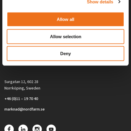
Show details
Allow all
Allow selection
Alla priser på tillbehör och tillval gäller vid köp av ny maskin. Priserna
Deny
gäller inte vid köp av enskild produkt, till exempel
reservdel. Kontakta din lokala återförsäljare för aktuella priser.
Surgatan 12, 602 28
Norrköping, Sweden
+46 (0)11 – 19 70 40
marknad@nordfarm.se