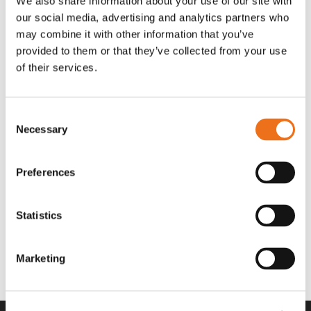
We also share information about your use of our site with
OR80013456G
A00220
our social media, advertising and analytics partners who
35 730
kr
530
kr
(ex. moms)
(ex. moms)
may combine it with other information that you’ve
provided to them or that they’ve collected from your use
of their services.
Consent
Necessary
Selection
Preferences
Statistics
Rotor teeth 8t/6k 7.5Gr/8 R6/14
Rotor teeth 8t/6k 0Gr/8 R6/14
Lägg till i varukorg
969.1865
969.1864
Marketing
2 692
kr
2 692
kr
(ex. moms)
(ex. moms)