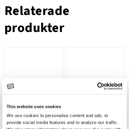
Relaterade
produkter
This website uses cookies
We use cookies to personalise content and ads, to
Rotor, komplett med slagor
Grön truckknapp
Lägg till i varukorg
provide social media features and to analyse our traffic.